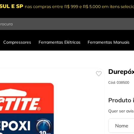
procura
Compressores
Ferramentas Elétricas
Ferramentas Manuais
Durepóxi
Cód
:
038500