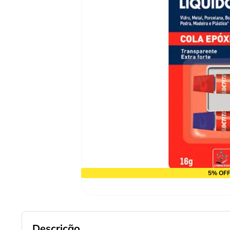
9
º
cabo flexivel
10
º
serra copo
5% OFF
Descrição