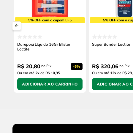
5% OFF com o cupom LF5
5% OFF com o cu
Durepoxi Líquido 16Gr Blister
Super Bonder Loctite
Loctite
R$
20
,
80
R$
320
,
06
no Pix
no Pix
-
5%
Ou em até
2
x
de
R$ 10,95
Ou em até
12
x
de
R$ 28
ADICIONAR AO CARRINHO
ADICIONAR AO 