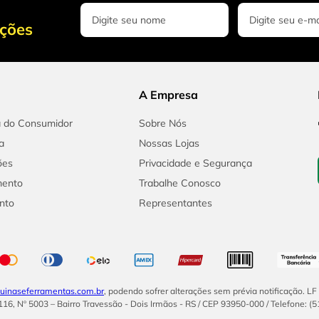
oções
A Empresa
a do Consumidor
Sobre Nós
a
Nossas Lojas
ões
Privacidade e Segurança
mento
Trabalhe Conosco
nto
Representantes
inaseferramentas.com.br
, podendo sofrer alterações sem prévia notificação. L
16, Nº 5003 – Bairro Travessão - Dois Irmãos - RS / CEP 93950-000 / Telefone: (