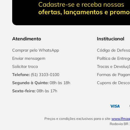
Cadastre-se e receba nossas
ofertas, lançamentos e prom
Atendimento
Institucional
Comprar pelo WhatsApp
Código de Defes
Enviar mensagem
Política de Entreg
Solicitar troca
Trocas e Devoluç
Telefone:
(51) 3103-0100
Formas de Paga
Segunda à Quinta:
08h às 18h
Cupons de Desco
Sexta-feira:
08h às 17h
Preços e condições exclusivos para o site
www.lfmaqu
Rodovia BR 1