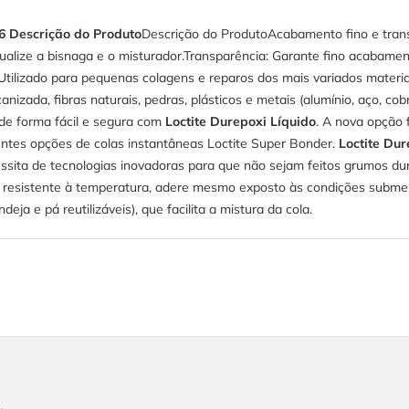
6
Descrição do Produto
Descrição do ProdutoAcabamento fino e tr
visualize a bisnaga e o misturador.Transparência: Garante fino acabam
ilizado para pequenas colagens e reparos dos mais variados materiais.
canizada, fibras naturais, pedras, plásticos e metais (alumínio, aço, c
 de forma fácil e segura com
Loctite Durepoxi Líquido
. A nova opção 
entes opções de colas instantâneas Loctite Super Bonder.
Loctite Du
cessita de tecnologias inovadoras para que não sejam feitos grumos 
 é resistente à temperatura, adere mesmo exposto às condições subme
ja e pá reutilizáveis), que facilita a mistura da cola.