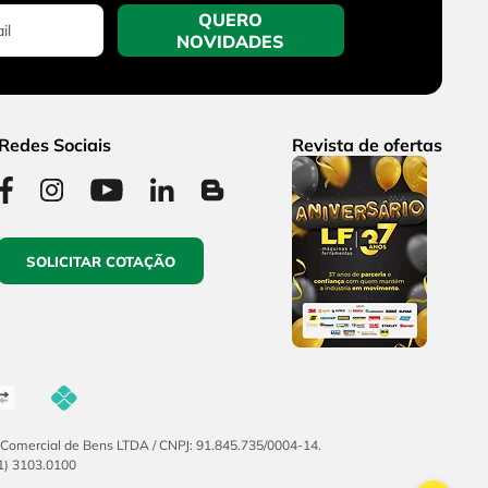
QUERO
NOVIDADES
Redes Sociais
Revista de ofertas
SOLICITAR COTAÇÃO
F Comercial de Bens LTDA / CNPJ: 91.845.735/0004-14.
51) 3103.0100