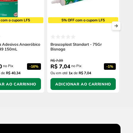
 com o cupom LF5
5% OFF com o cupom LF5
a Adesivos Anaeróbico
Brascoplast Standart - 75Gr
649 150mL
Bisnaga
R$
7
,
09
0
R$
7
,
04
no Pix
no Pix
-
16%
-
1%
de
R$ 40,34
Ou em até
1
x
de
R$ 7,04
AR AO CARRINHO
ADICIONAR AO CARRINHO