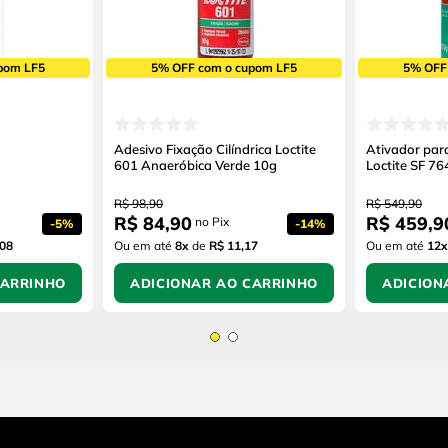
pom LF5
5% OFF com o cupom LF5
5% OFF
Adesivo Fixação Cilíndrica Loctite
Ativador par
601 Anaeróbica Verde 10g
Loctite SF 7
R$
98
,
90
R$
549
,
90
R$
84
,
90
R$
459
,
9
no Pix
-
5%
-
14%
,08
Ou em até
8
x
de
R$ 11,17
Ou em até
12
x
CARRINHO
ADICIONAR AO CARRINHO
ADICION