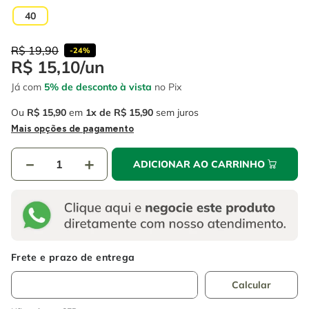
4
º
escada
6
º
fio
40
5
º
serra circular
7
º
chave impacto
R$
19
,
90
-
24%
6
º
fio
8
º
disco corte
R$
15
,
10
/
un
7
º
chave impacto
Já com
5% de desconto à vista
no Pix
9
º
cabo flexivel
8
º
disco corte
Ou
R$
15
,
90
em
1
R$
15
,
90
sem juros
10
º
serra copo
Mais opções de pagamento
9
º
cabo flexivel
－
＋
ADICIONAR AO CARRINHO
10
º
serra copo