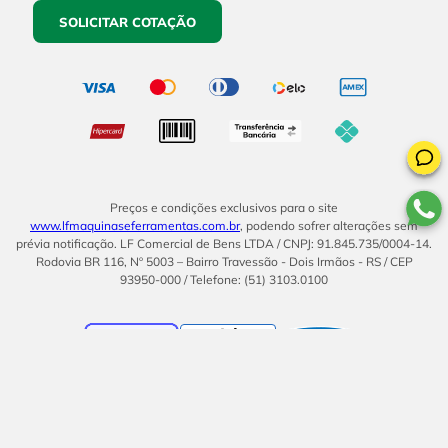
SOLICITAR COTAÇÃO
Preços e condições exclusivos para o site
www.lfmaquinaseferramentas.com.br
, podendo sofrer alterações sem
prévia notificação. LF Comercial de Bens LTDA / CNPJ: 91.845.735/0004-14.
Rodovia BR 116, Nº 5003 – Bairro Travessão - Dois Irmãos - RS / CEP
93950-000 / Telefone: (51) 3103.0100
BOM