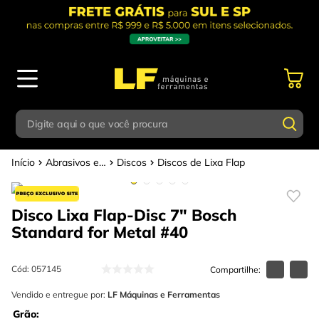
Digite aqui o que você procura
Abrasivos e Polimentos
Discos
Discos de Lixa Flap
Termos mais buscados
Digite aqui o que você procura
1
º
parafusadeira
Disco Lixa Flap-Disc 7" Bosch
Termos mais buscados
2
º
caixa ferramentas
Standard for Metal
#40
1
º
parafusadeira
3
º
esmerilhadeira
2
º
caixa ferramentas
Cód
:
057145
4
º
escada
3
º
Vendido e entregue por:
esmerilhadeira
LF Máquinas e Ferramentas
5
º
serra circular
Grão