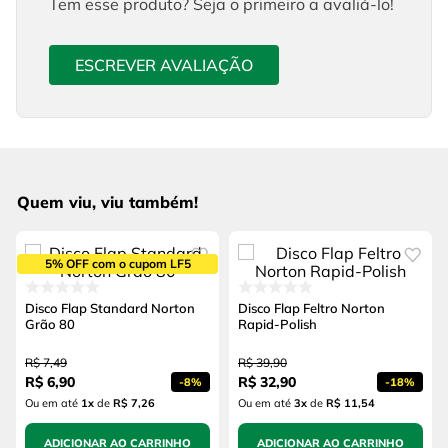
Tem esse produto? Seja o primeiro a avaliá-lo!
ESCREVER AVALIAÇÃO
Quem viu, viu também!
5% OFF com o cupom LF5
Disco Flap Standard Norton
Disco Flap Feltro Norton
Grão 80
Rapid-Polish
R$
7
,
49
R$
39
,
90
R$
6
,
90
R$
32
,
90
-
8%
-
18%
Ou em até
1
x
de
R$ 7,26
Ou em até
3
x
de
R$ 11,54
ADICIONAR AO CARRINHO
ADICIONAR AO CARRINHO