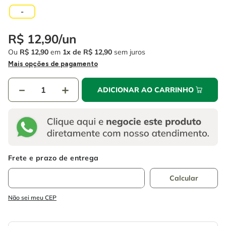
4
º
escada
6
º
serra copo
-
5
º
serra circular
7
º
luva
R$
12
,
90
/
un
6
º
serra copo
8
º
fio
Ou
R$
12
,
90
em
1
R$
12
,
90
sem juros
7
º
luva
Mais opções de pagamento
9
º
lavadora alta pressão
8
º
fio
10
º
alicate
－
＋
ADICIONAR AO CARRINHO
9
º
lavadora alta pressão
10
º
alicate
Não sei meu CEP