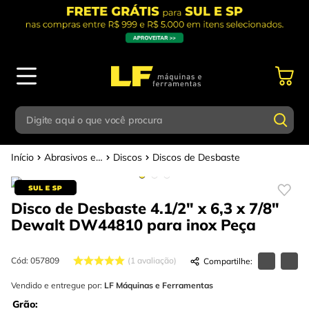
Digite aqui o que você procura
Abrasivos e Polimentos
Discos
Discos de Desbaste
Termos mais buscados
Digite aqui o que você procura
1
º
parafusadeira
Disco de Desbaste 4.1/2" x 6,3 x 7/8"
Termos mais buscados
2
º
caixa ferramentas
Dewalt DW44810 para inox
Peça
1
º
parafusadeira
3
º
esmerilhadeira
2
º
caixa ferramentas
Cód
:
057809
1
avaliação
4
º
escada
3
º
Vendido e entregue por:
esmerilhadeira
LF Máquinas e Ferramentas
5
º
serra circular
Grão