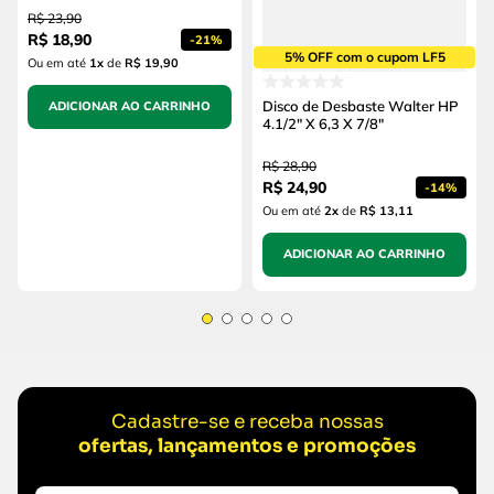
R$
23
,
90
R$
18
,
90
-
21%
5% OFF com o cupom LF5
Ou em até
1
x
de
R$ 19,90
Disco de Desbaste Walter HP
ADICIONAR AO CARRINHO
4.1/2" X 6,3 X 7/8"
R$
28
,
90
R$
24
,
90
-
14%
Ou em até
2
x
de
R$ 13,11
ADICIONAR AO CARRINHO
Cadastre-se e receba nossas
ofertas, lançamentos e promoções