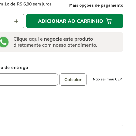
m
1
R$
6
,
90
sem juros
Mais opções de pagamento
＋
ADICIONAR AO CARRINHO
Não sei meu CEP