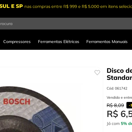
procura
Compressores
Ferramentas Elétricas
Ferramentas Manuais
Disco de
Standar
Cód
:
061742
Vendido e entr
R$
8
,
09
-
R$
6
,
Já com
5% de