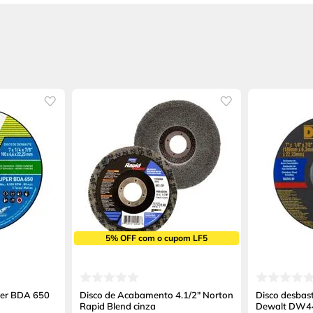
5% OFF com o cupom LF5
per BDA 650
Disco de Acabamento 4.1/2" Norton
Disco desbast
Rapid Blend cinza
Dewalt DW44