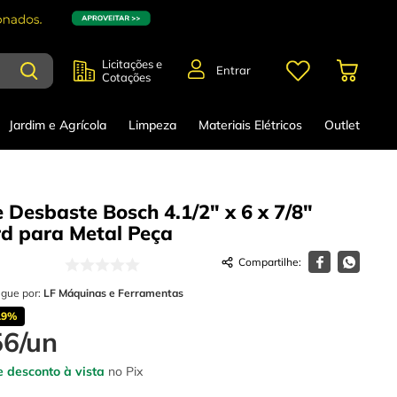
Licitações e
Entrar
Cotações
Jardim e Agrícola
Limpeza
Materiais Elétricos
Outlet
 Desbaste Bosch 4.1/2" x 6 x 7/8"
d para Metal
Peça
egue por:
LF Máquinas e Ferramentas
19%
56
/
un
 desconto à vista
no Pix