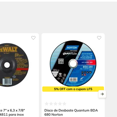
5% OFF com o cupom LF5
e 7" x 6,3 x 7/8"
Disco de Desbaste Quantum BDA
811 para inox
680 Norton