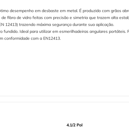
 ótimo desempenho em desbaste em metal. É produzido com grãos abra
e fibra de vidro feitas com precisão e simetria que trazem alta estab
EN 12413) trazendo máxima segurança durante sua aplicação.
ro fundido. Ideal para utilizar em esmerilhadeiras angulares portátei
 em conformidade com a EN12413.
4.1/2 Pol