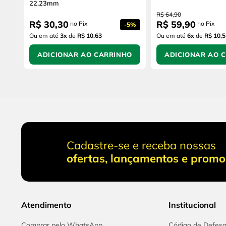
22,23mm
R$
64
,
90
R$
30
,
30
R$
59
,
90
no Pix
no Pix
-
5%
Ou em até
3
x
de
R$ 10,63
Ou em até
6
x
de
R$ 10,5
ADICIONAR AO CARRINHO
ADICIONAR AO 
Cadastre-se e receba nossas
ofertas, lançamentos e prom
Atendimento
Institucional
Comprar pelo WhatsApp
Código de Defes