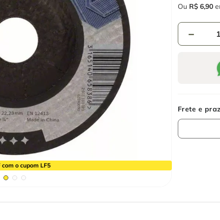
Ou
R$
6
,
90
e
－
 com o cupom LF5