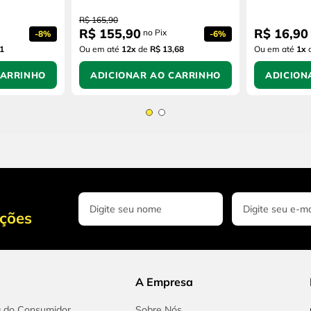
R$
165
,
90
R$
155
,
90
R$
16
,
90
no Pix
-
8%
-
6%
1
Ou em até
12
x
de
R$ 13,68
Ou em até
1
x
CARRINHO
ADICIONAR AO CARRINHO
ADICION
oções
A Empresa
a do Consumidor
Sobre Nós