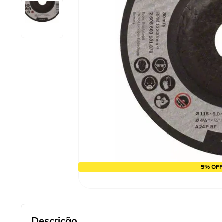
9
º
cabo flexivel
10
º
serra copo
5% OFF
Descrição