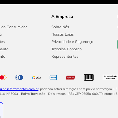
A Empresa
a do Consumidor
Sobre Nós
a
Nossas Lojas
ões
Privacidade e Segurança
mento
Trabalhe Conosco
nto
Representantes
inaseferramentas.com.br
, podendo sofrer alterações sem prévia notificação. L
16, Nº 5003 – Bairro Travessão - Dois Irmãos - RS / CEP 93950-000 / Telefone: (