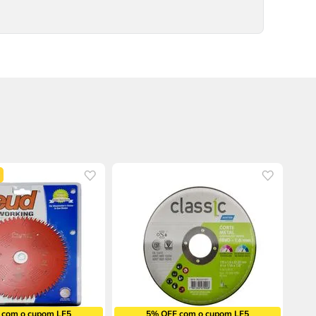
 com o cupom LF5
5% OFF com o cupom LF5