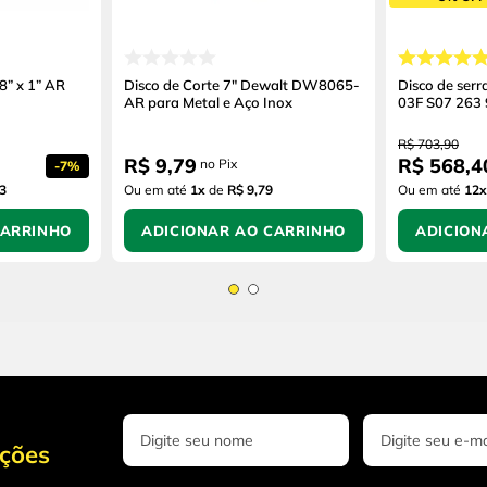
8” x 1” AR
Disco de Corte 7" Dewalt DW8065-
Disco de serra
AR para Metal e Aço Inox
03F S07 263 
R$
703
,
90
R$
9
,
79
R$
568
,
4
no Pix
-
7%
3
Ou em até
1
x
de
R$ 9,79
Ou em até
12
x
CARRINHO
ADICIONAR AO CARRINHO
ADICION
oções