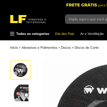
Digite aqui o que você 
Termos mais
buscados
1
º
parafusadeira
Todas as categorias
Dia dos Pais
Ar e Ventilação
2
º
caixa ferramentas
Abrasivos e Polimentos
Discos
Discos de Corte
3
º
esmerilhadeira
4
º
escada
5
º
serra circular
6
º
fio
7
º
serra copo
8
º
disco corte