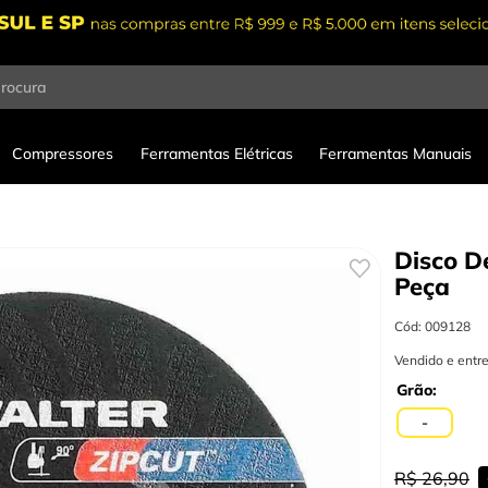
procura
Compressores
Ferramentas Elétricas
Ferramentas Manuais
Disco De
Peça
Cód
:
009128
Vendido e entr
Grão
-
R$
26
,
90