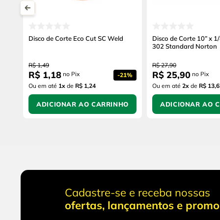
Disco de Corte Eco Cut SC Weld
Disco de Corte 10” x 1/
302 Standard Norton
R$
1
,
49
R$
27
,
90
R$
1
,
18
R$
25
,
90
no Pix
no Pix
-
21%
Ou em até
1
x
de
R$ 1,24
Ou em até
2
x
de
R$ 13,6
ADICIONAR AO CARRINHO
ADICIONAR AO 
Cadastre-se e receba nossas
ofertas, lançamentos e prom