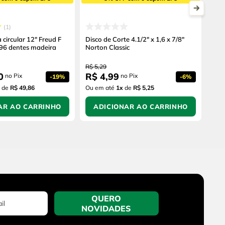
1
 circular 12" Freud F
Disco de Corte 4.1/2" x 1,6 x 7/8"
96 dentes madeira
Norton Classic
R$
5
,
29
0
R$
4
,
99
no Pix
no Pix
-
19%
-
6%
de
R$ 49,86
Ou em até
1
x
de
R$ 5,25
AR AO CARRINHO
ADICIONAR AO CARRINHO
QUERO
NOVIDADES