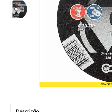
9
º
chave impacto
10
º
luva
5% OFF
Descrição