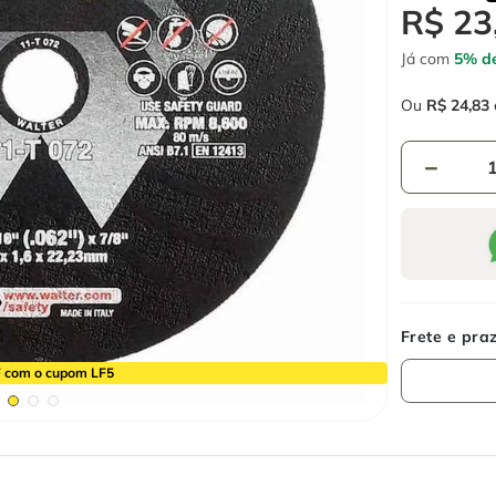
R$
23
Já com
5% de
Ou
R$
24
,
83
－
 com o cupom LF5