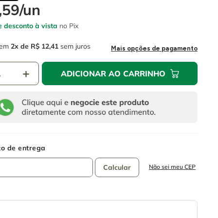
,
59
/
un
 desconto à vista
no Pix
em
2
R$
12
,
41
sem juros
Mais opções de pagamento
＋
ADICIONAR AO CARRINHO
Não sei meu CEP