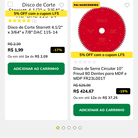
5% OFF com o cupom LF5
1
Disco de Corte Starrett 4.1/2"
x 3/64" x 7/8" DAC 115-14
R$
2
,
39
R$
1
,
99
-
17%
5% OFF com o cupom LF5
Ou em até
1
x
de
R$ 2,09
Disco de Serra Circular 10”
ADICIONAR AO CARRINHO
Freud 80 Dentes para MDF e
MDP FR23L001T
R$
525
,
90
R$
424
,
67
-
19%
Ou em até
12
x
de
R$ 37,25
ADICIONAR AO CARRINHO