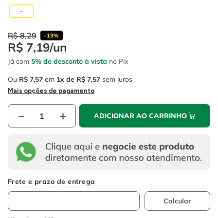
4
º
escada
6
º
fio
-
5
º
serra circular
7
º
chave impacto
R$
8
,
29
-
13%
6
º
fio
8
º
disco corte
R$
7
,
19
/
un
7
º
chave impacto
Já com
5% de desconto à vista
no Pix
9
º
cabo flexivel
8
º
disco corte
Ou
R$
7
,
57
em
1
R$
7
,
57
sem juros
10
º
serra copo
Mais opções de pagamento
9
º
cabo flexivel
－
＋
ADICIONAR AO CARRINHO
10
º
serra copo