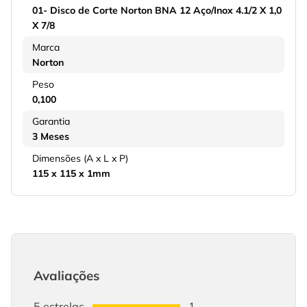
01- Disco de Corte Norton BNA 12 Aço/Inox 4.1/2 X 1,0
X 7/8
Marca
Norton
Peso
0,100
Garantia
3 Meses
Dimensões (A x L x P)
115 x 115 x 1mm
Avaliações
5
estrelas
1