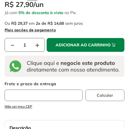
4
º
escada
R$
27
,
90
/
un
6
º
serra copo
Já com
5% de desconto à vista
no Pix
5
º
serra circular
7
º
luva
Ou
R$
29
,
37
em
2
R$
14
,
68
sem juros
6
º
serra copo
8
º
fio
Mais opções de pagamento
7
º
luva
9
º
lavadora alta pressão
－
＋
ADICIONAR AO CARRINHO
8
º
fio
10
º
alicate
9
º
lavadora alta pressão
10
º
alicate
Não sei meu CEP
Descrição