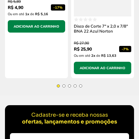
R$
5
,
89
R$
4
,
90
-
17%
Ou em até
1
x
de
R$ 5,16
Disco de Corte 7" x 2,0 x 7/8"
ADICIONAR AO CARRINHO
BNA 22 Azul Norton
R$
27
,
90
R$
25
,
90
-
7%
Ou em até
2
x
de
R$ 13,63
ADICIONAR AO CARRINHO
Cadastre-se e receba nossas
ofertas, lançamentos e promoções