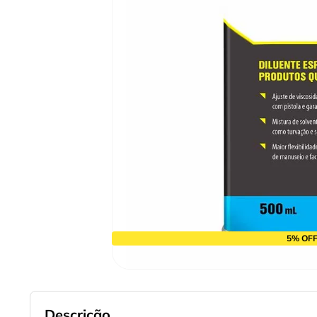
9
º
chave impacto
10
º
luva
5% OFF
Descrição