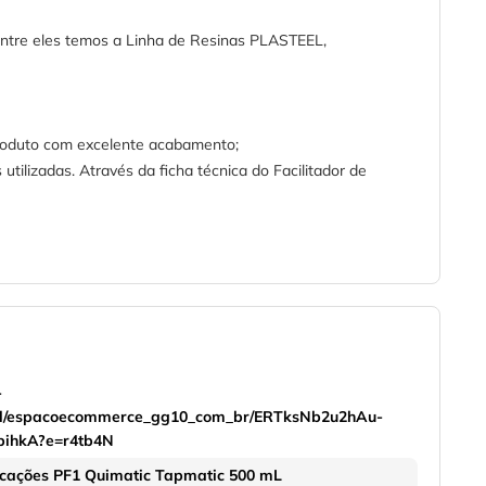
 Entre eles temos a Linha de Resinas PLASTEEL,
o produto com excelente acabamento;
utilizadas. Através da ficha técnica do Facilitador de
-
onal/espacoecommerce_gg10_com_br/ERTksNb2u2hAu-
pihkA?e=r4tb4N
plicações PF1 Quimatic Tapmatic 500 mL