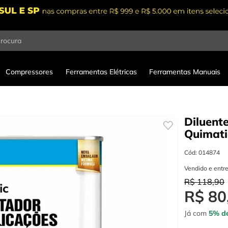
procura
Compressores
Ferramentas Elétricas
Ferramentas Manuais
Diluent
Quimati
Cód
:
014874
Vendido e entr
R$
118
,
90
R$
80
Já com
5% de