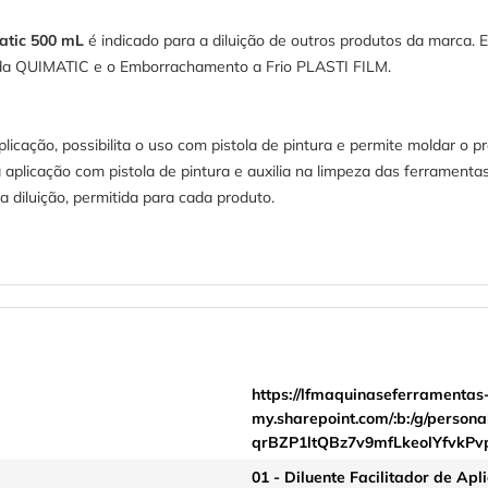
atic 500 mL
é indicado para a diluição de outros produtos da marca.
uida QUIMATIC e o Emborrachamento a Frio PLASTI FILM.
aplicação, possibilita o uso com pistola de pintura e permite moldar 
aplicação com pistola de pintura e auxilia na limpeza das ferramentas 
diluição, permitida para cada produto.
https://lfmaquinaseferramentas
my.sharepoint.com/:b:/g/pers
qrBZP1ltQBz7v9mfLkeolYfvkPv
01 - Diluente Facilitador de A