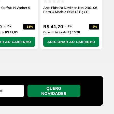
e Surfox-N Walter 5
Anel Elástico Devilbiss Bss-240106
Para O Modelo Efx512 Pgk G
0
R$
41
,
70
no Pix
no Pix
-
14%
-
5%
de
R$ 22,80
Ou em até
4
x
de
R$ 10,98
AR AO CARRINHO
ADICIONAR AO CARRINHO
QUERO
NOVIDADES