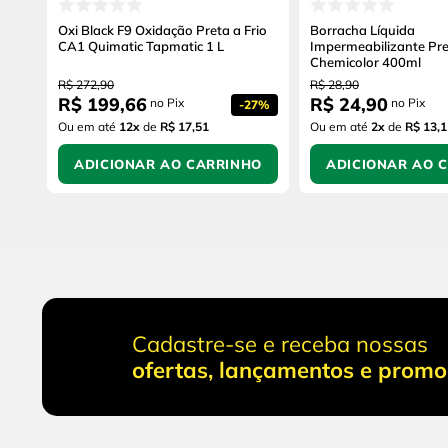
Oxi Black F9 Oxidação Preta a Frio
Borracha Líquida
CA1 Quimatic Tapmatic 1 L
Impermeabilizante Pr
Chemicolor 400ml
R$
272
,
90
R$
28
,
90
R$
199
,
66
R$
24
,
90
no Pix
no Pix
-
27%
Ou em até
12
x
de
R$ 17,51
Ou em até
2
x
de
R$ 13,1
ADICIONAR AO CARRINHO
ADICIONAR AO 
Cadastre-se e receba nossas
ofertas, lançamentos e prom