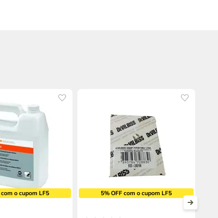
 com o cupom LF5
5% OFF com o cupom LF5