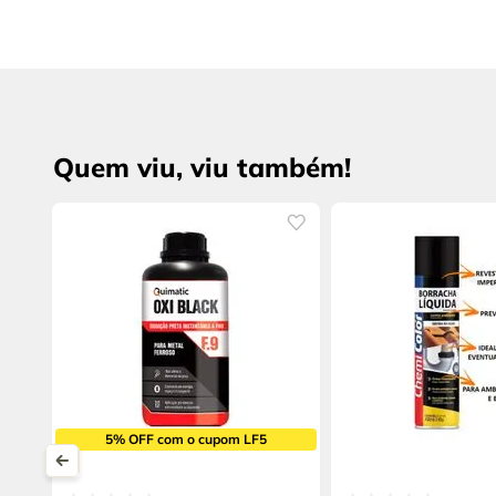
Quem viu, viu também!
5% OFF com o cupom LF5