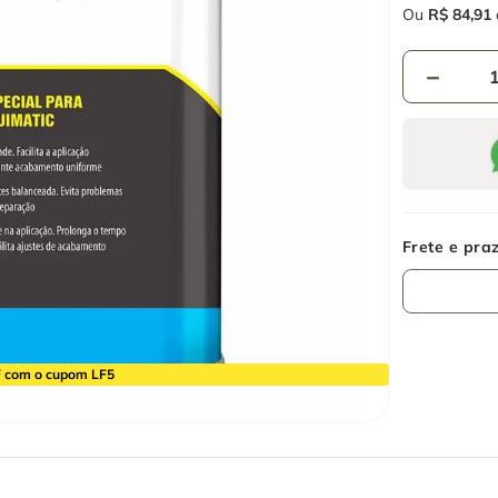
Ou
R$
84
,
91
－
 com o cupom LF5