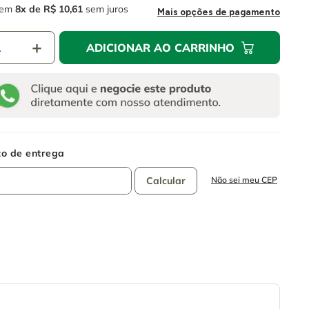
em
8
R$
10
,
61
sem juros
Mais opções de pagamento
＋
ADICIONAR AO CARRINHO
Não sei meu CEP