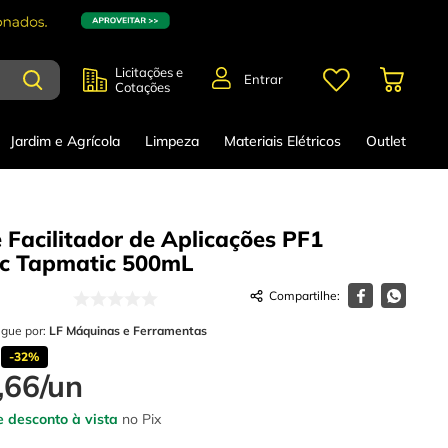
Licitações e
Entrar
Cotações
Jardim e Agrícola
Limpeza
Materiais Elétricos
Outlet
e Facilitador de Aplicações PF1
c Tapmatic
500mL
egue por:
LF Máquinas e Ferramentas
-
32%
,
66
/
un
 desconto à vista
no Pix