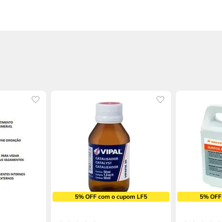
5% OFF com o cupom LF5
5% OFF