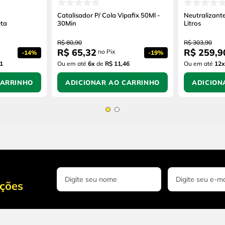
Catalisador P/ Cola Vipafix 50Ml -
Neutralizant
eta
30Min
Litros
R$
80
,
90
R$
303
,
90
R$
65
,
32
R$
259
,
9
no Pix
-
14%
-
19%
1
Ou em até
6
x
de
R$ 11,46
Ou em até
12
x
CARRINHO
ADICIONAR AO CARRINHO
ADICION
oções