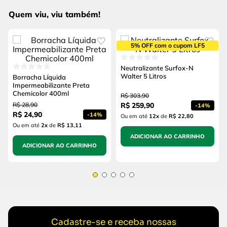
Quem viu, viu também!
5% OFF com o cupom LF5
Neutralizante Surfox-N
Walter 5 Litros
Borracha Líquida
Impermeabilizante Preta
Chemicolor 400ml
R$
303
,
90
R$
28
,
90
R$
259
,
90
-
14%
R$
24
,
90
-
14%
Ou em até
12
x
de
R$ 22,80
Ou em até
2
x
de
R$ 13,11
ADICIONAR AO CARRINHO
ADICIONAR AO CARRINHO
Cadastre-se e receba nossas