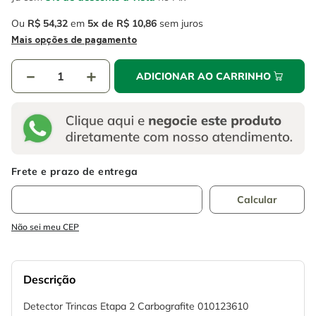
Ou
R$
54
,
32
em
5
R$
10
,
86
sem juros
Mais opções de pagamento
－
＋
ADICIONAR AO CARRINHO
Não sei meu CEP
Descrição
Detector Trincas Etapa 2 Carbografite 010123610