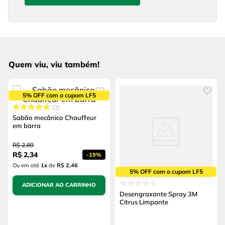
Quem viu, viu também!
5% OFF com o cupom LF5
2
Sabão mecânico Chauffeur
em barra
R$
2
,
89
R$
2
,
34
-
19%
Ou em até
1
x
de
R$ 2,46
5% OFF com o cupom LF5
ADICIONAR AO CARRINHO
Desengraxante Spray 3M
Citrus Limpante