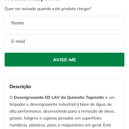
4
º
escada
6
º
fio
5
º
serra circular
7
º
chave impacto
6
º
fio
8
º
disco corte
7
º
chave impacto
9
º
cabo flexivel
8
º
disco corte
10
º
serra copo
9
º
cabo flexivel
10
º
serra copo
Descrição
O
Desengraxante ED LAV da Quimatic Tapmatic
é um
limpador e desengraxante industrial à base de água, de
alta performance, desenvolvido para a remoção de óleos,
graxas, fuligens e sujeiras pesadas em superfícies
metálicas, plásticos, pisos e maquinários em geral. Este