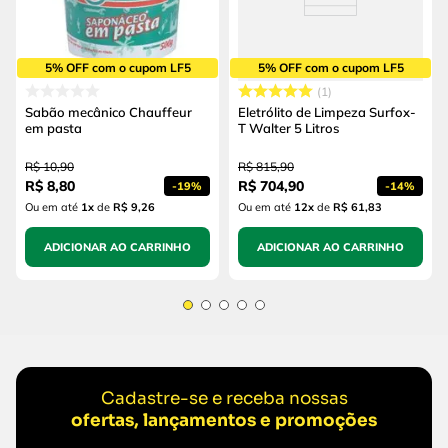
5% OFF com o cupom LF5
5% OFF com o cupom LF5
1
Sabão mecânico Chauffeur
Eletrólito de Limpeza Surfox-
em pasta
T Walter 5 Litros
R$
10
,
90
R$
815
,
90
R$
8
,
80
R$
704
,
90
-
19%
-
14%
Ou em até
1
x
de
R$ 9,26
Ou em até
12
x
de
R$ 61,83
ADICIONAR AO CARRINHO
ADICIONAR AO CARRINHO
Cadastre-se e receba nossas
ofertas, lançamentos e promoções