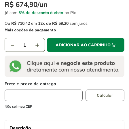
4
º
escada
R$
674
,
90
/
un
6
º
fio
Já com
5% de desconto à vista
no Pix
5
º
serra circular
7
º
chave impacto
Ou
R$
710
,
42
em
12
R$
59
,
20
sem juros
6
º
fio
8
º
disco corte
Mais opções de pagamento
7
º
chave impacto
9
º
cabo flexivel
－
＋
ADICIONAR AO CARRINHO
8
º
disco corte
10
º
serra copo
9
º
cabo flexivel
10
º
serra copo
Não sei meu CEP
Descrição