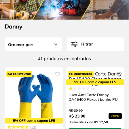
4
º
escada
6
º
fio
5
º
serra circular
7
º
serra copo
6
º
fio
Danny
8
º
disco corte
7
º
serra copo
9
º
chave impacto
Filtrar
8
º
disco corte
10
º
luva
9
º
chave impacto
produtos
41
10
º
luva
5% OFF com o cupom LF5
1
Luva Anti Corte Danny
DA45400 Flexcut banho PU
R$
29
,
90
R$
23
,
90
-
20%
5% OFF com o cupom LF5
Ou em até
2
x
de
R$ 12,58
12