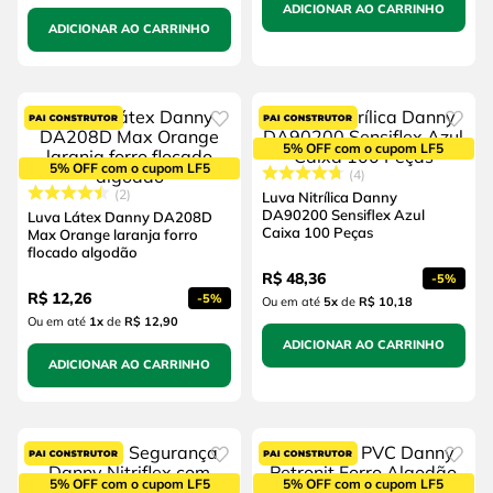
ADICIONAR AO CARRINHO
ADICIONAR AO CARRINHO
5% OFF com o cupom LF5
5% OFF com o cupom LF5
4
2
Luva Nitrílica Danny
DA90200 Sensiflex Azul
Luva Látex Danny DA208D
Caixa 100 Peças
Max Orange laranja forro
flocado algodão
R$
48
,
36
-
5%
R$
12
,
26
-
5%
Ou em até
5
x
de
R$ 10,18
Ou em até
1
x
de
R$ 12,90
ADICIONAR AO CARRINHO
ADICIONAR AO CARRINHO
5% OFF com o cupom LF5
5% OFF com o cupom LF5