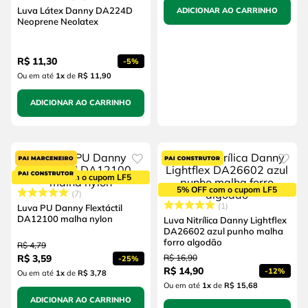
Luva Látex Danny DA224D
ADICIONAR AO CARRINHO
Neoprene Neolatex
R$
11
,
30
-
5%
Ou em até
1
x
de
R$ 11,90
ADICIONAR AO CARRINHO
5% OFF com o cupom LF5
5% OFF com o cupom LF5
7
1
Luva PU Danny Flextáctil
DA12100 malha nylon
Luva Nitrílica Danny Lightflex
DA26602 azul punho malha
forro algodão
R$
4
,
79
R$
3
,
59
R$
16
,
90
-
25%
R$
14
,
90
-
12%
Ou em até
1
x
de
R$ 3,78
Ou em até
1
x
de
R$ 15,68
ADICIONAR AO CARRINHO