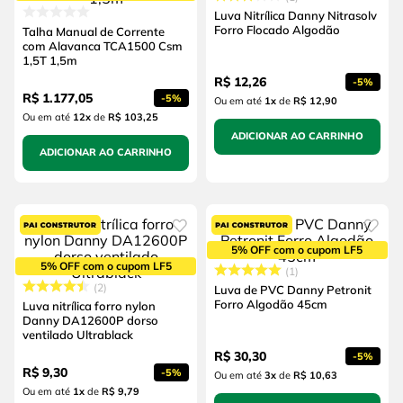
Luva Nitrílica Danny Nitrasolv
Forro Flocado Algodão
Talha Manual de Corrente
com Alavanca TCA1500 Csm
1,5T 1,5m
R$
12
,
26
-
5%
R$
1
.
177
,
05
-
5%
Ou em até
1
x
de
R$ 12,90
Ou em até
12
x
de
R$ 103,25
ADICIONAR AO CARRINHO
ADICIONAR AO CARRINHO
5% OFF com o cupom LF5
5% OFF com o cupom LF5
1
2
Luva de PVC Danny Petronit
Forro Algodão 45cm
Luva nitrílica forro nylon
Danny DA12600P dorso
ventilado Ultrablack
R$
30
,
30
-
5%
R$
9
,
30
-
5%
Ou em até
3
x
de
R$ 10,63
Ou em até
1
x
de
R$ 9,79