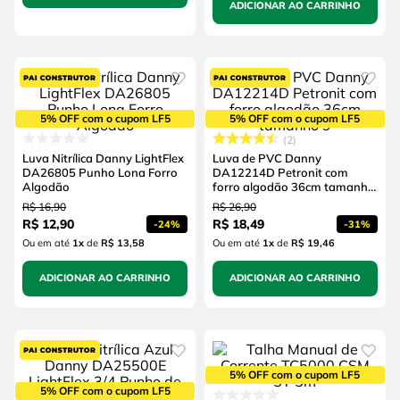
ADICIONAR AO CARRINHO
5% OFF com o cupom LF5
5% OFF com o cupom LF5
2
Luva Nitrílica Danny LightFlex
Luva de PVC Danny
DA26805 Punho Lona Forro
DA12214D Petronit com
Algodão
forro algodão 36cm tamanho
9
R$
16
,
90
R$
26
,
90
R$
12
,
90
R$
18
,
49
-
24%
-
31%
Ou em até
1
x
de
R$ 13,58
Ou em até
1
x
de
R$ 19,46
ADICIONAR AO CARRINHO
ADICIONAR AO CARRINHO
5% OFF com o cupom LF5
5% OFF com o cupom LF5