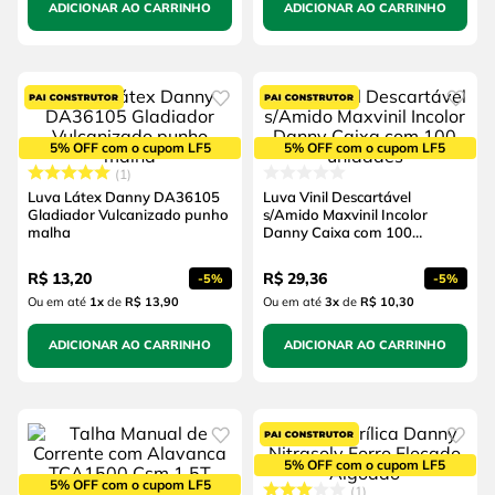
ADICIONAR AO CARRINHO
ADICIONAR AO CARRINHO
5% OFF com o cupom LF5
5% OFF com o cupom LF5
1
Luva Látex Danny DA36105
Luva Vinil Descartável
Gladiador Vulcanizado punho
s/Amido Maxvinil Incolor
malha
Danny Caixa com 100
unidades
R$
13
,
20
R$
29
,
36
-
5%
-
5%
Ou em até
1
x
de
R$ 13,90
Ou em até
3
x
de
R$ 10,30
ADICIONAR AO CARRINHO
ADICIONAR AO CARRINHO
5% OFF com o cupom LF5
5% OFF com o cupom LF5
1