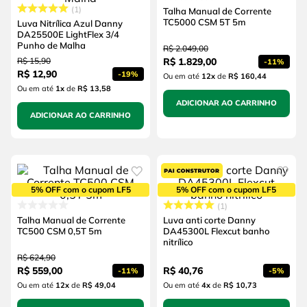
1
Talha Manual de Corrente
TC5000 CSM 5T 5m
Luva Nitrílica Azul Danny
DA25500E LightFlex 3/4
Punho de Malha
R$
2
.
049
,
00
R$
15
,
90
R$
1
.
829
,
00
-
11%
R$
12
,
90
-
19%
Ou em até
12
x
de
R$ 160,44
Ou em até
1
x
de
R$ 13,58
ADICIONAR AO CARRINHO
ADICIONAR AO CARRINHO
5% OFF com o cupom LF5
5% OFF com o cupom LF5
1
Talha Manual de Corrente
Luva anti corte Danny
TC500 CSM 0,5T 5m
DA45300L Flexcut banho
nitrílico
R$
624
,
90
R$
559
,
00
R$
40
,
76
-
11%
-
5%
Ou em até
12
x
de
R$ 49,04
Ou em até
4
x
de
R$ 10,73