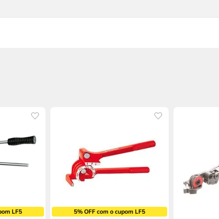
pom LF5
5% OFF com o cupom LF5