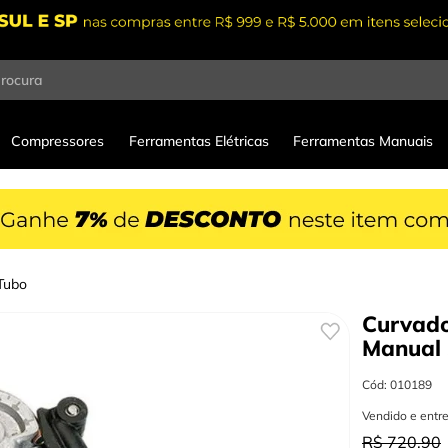
procura
Compressores
Ferramentas Elétricas
Ferramentas Manuais
Tubo
Curvado
Manual 
Cód
:
010189
Vendido e entr
R$
720
,
90