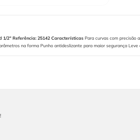
d 1/2"
Referência: 25142
Características
Para curvas com precisão a
râmetros na forma Punho antideslizante para maior segurança Leve e
!