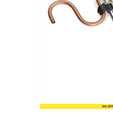
10
º
alicate
5% OFF