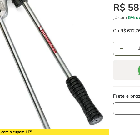
R$
58
Já com
5% de
Ou
R$
612
,
7
－
 com o cupom LF5