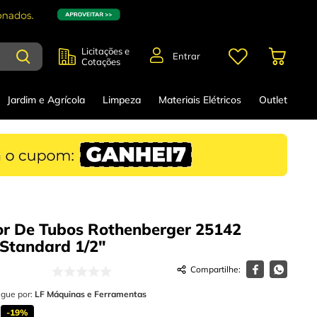
Licitações e
Entrar
Cotações
Jardim e Agrícola
Limpeza
Materiais Elétricos
Outlet
r De Tubos Rothenberger 25142
Standard 1/2"
egue por:
LF Máquinas e Ferramentas
-
19%