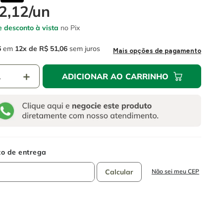
2
,
12
/
un
 desconto à vista
no Pix
6
em
12
R$
51
,
06
sem juros
Mais opções de pagamento
＋
ADICIONAR AO CARRINHO
Não sei meu CEP