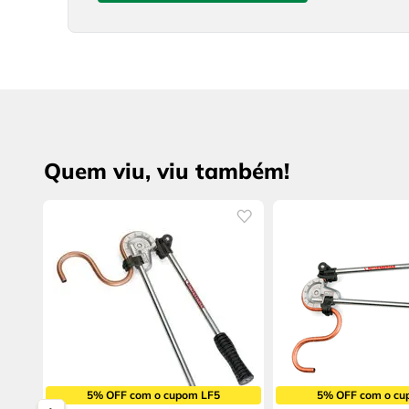
Quem viu, viu também!
5% OFF com o cupom LF5
5% OFF com o cu