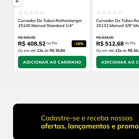
Curvador De Tubos Rothenberger
Curvador De Tubos Ro
25140 Manual Standard 1/4"
25132 Manual 3/8" Mo
R$
505
,
90
R$
634
,
90
R$
408
,
52
R$
512
,
68
no Pix
no Pix
-
19%
Ou em até
12
x
de
R$ 35,84
Ou em até
12
x
de
R$ 44
ADICIONAR AO CARRINHO
ADICIONAR AO 
Cadastre-se e receba nossas
ofertas, lançamentos e prom