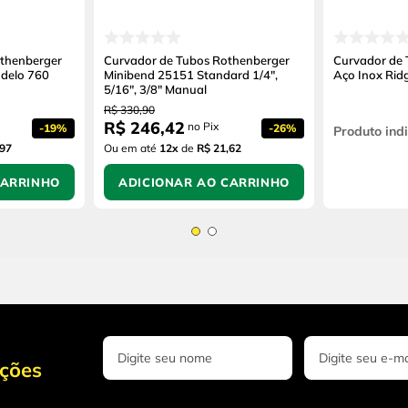
thenberger
Curvador de Tubos Rothenberger
Curvador de 
delo 760
Minibend 25151 Standard 1/4",
Aço Inox Ridg
5/16", 3/8" Manual
R$
330
,
90
R$
246
,
42
no Pix
-
19%
-
26%
Produto ind
,97
Ou em até
12
x
de
R$ 21,62
CARRINHO
ADICIONAR AO CARRINHO
oções