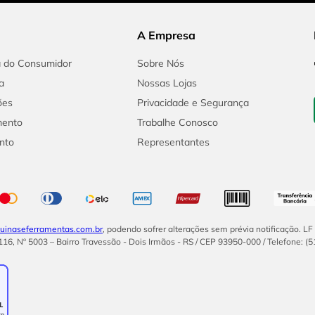
A Empresa
a do Consumidor
Sobre Nós
a
Nossas Lojas
ões
Privacidade e Segurança
mento
Trabalhe Conosco
nto
Representantes
inaseferramentas.com.br
, podendo sofrer alterações sem prévia notificação. L
16, Nº 5003 – Bairro Travessão - Dois Irmãos - RS / CEP 93950-000 / Telefone: (