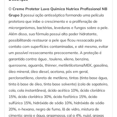
O
Creme Protetor Luva Química Nutriex Profissional NB
Grupo 3
possui ação antisséptica formando uma película
protetora que inibe o crescimento e a proliferação de
microrganismos, bactérias, leveduras e fungos sobre a pele.
Além disso, sua fórmula possui alto poder hidratante,
possibilitando restaurar a pele que ficou ressacada pelo
contato com superfícies contaminadas, e até mesmo, evitar
um possível ressecamento precocemente. A proteção é
garantida contra: água , touleno, xileno, benzina,
querosene, aguarrás, thinner, metiletilcetona/MEK, gasolina,
óleo mineral, óleo diesel, acetona, pós em geral,
percloroetileno, cloreto de metileno, tintas (tinta base água,
tinta à base de óleo, tinta base solvente) (cola de sapateiro,
cola, cola instantânea), ácido acético 10%, ácido clorídrico
15%, ácido clorídrico 30%, ácido fosfórico 15%, ácido
sulfúrico 15%, hidróxido de sódio 10%, hidróxido de sódio
20%, n-hexano, negro de fumo, lã de vidro, mistura de
cimento: areia e água, argamassa, cal a 4%, nujol, graxas