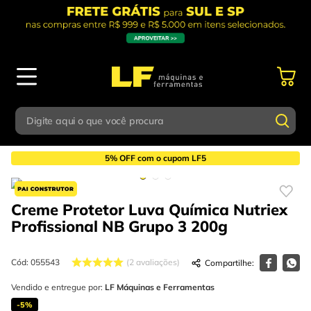
Digite aqui o que você procura
EPI
Cremes de Proteção
Termos mais buscados
5% OFF com o cupom LF5
Digite aqui o que você procura
1
º
parafusadeira
Creme Protetor Luva Química Nutriex
Termos mais buscados
2
º
caixa ferramentas
Profissional NB Grupo 3
200g
1
º
parafusadeira
3
º
esmerilhadeira
2
º
caixa ferramentas
Cód
:
055543
2
avaliações
4
º
escada
3
º
Vendido e entregue por:
esmerilhadeira
LF Máquinas e Ferramentas
5
º
serra circular
-
5%