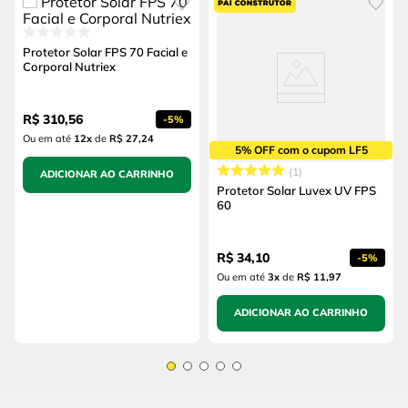
Protetor Solar FPS 70 Facial e
Corporal Nutriex
R$
310
,
56
-
5%
Ou em até
12
x
de
R$ 27,24
5% OFF com o cupom LF5
1
ADICIONAR AO CARRINHO
Protetor Solar Luvex UV FPS
60
R$
34
,
10
-
5%
Ou em até
3
x
de
R$ 11,97
ADICIONAR AO CARRINHO