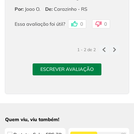
Por
:
Joao O.
De
:
Carazinho - RS
Essa avaliação foi útil?
0
0
1 - 2
de
2
ESCREVER AVALIAÇÃO
Quem viu, viu também!