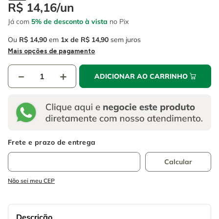
4
º
escada
R$
14
,
16
/
un
6
º
fio
Já com
5% de desconto à vista
no Pix
5
º
serra circular
7
º
serra copo
Ou
R$
14
,
90
em
1
R$
14
,
90
sem juros
6
º
fio
8
º
chave impacto
Mais opções de pagamento
7
º
serra copo
9
º
cabo flexivel
－
＋
ADICIONAR AO CARRINHO
8
º
chave impacto
10
º
disco corte
9
º
cabo flexivel
10
º
disco corte
Não sei meu CEP
Descrição