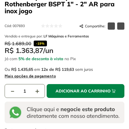
4
º
escada
Rothenberger BSPT 1" - 2" AR para
6
º
serra copo
inox
jogo
5
º
serra circular
7
º
luva
6
º
serra copo
8
º
fio
Cód
:
007693
7
º
luva
Vendido e entregue por:
LF Máquinas e Ferramentas
9
º
lavadora alta pressão
R$
1
.
689
,
00
-
19%
8
º
fio
10
º
alicate
R$
1
.
363
,
87
/
un
9
º
lavadora alta pressão
Já com
5% de desconto à vista
no Pix
10
º
alicate
Ou
R$
1
.
435
,
65
em
12
R$
119
,
63
sem juros
Mais opções de pagamento
－
＋
ADICIONAR AO CARRINHO