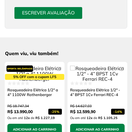
ESCREVER AVALIAÇÃO
Quem viu, viu também!
5% OFF com o cupom LF5
Rosqueadeira Elétrica 1/2" a
Rosqueadeira Elétrica 1/2" -
4" 1100W Rothenberger
4” BPST 1Cv Ferrari REC-4
R$
18
.
747
,
34
R$
14
.
627
,
03
R$
13
.
990
,
00
R$
12
.
599
,
90
-
25%
-
14%
Ou em até
12
x
de
R$ 1.227,19
Ou em até
12
x
de
R$ 1.105,25
ADICIONAR AO CARRINHO
ADICIONAR AO CARRINHO