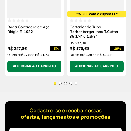
5% OFF com o cupom LF5
Roda Cortadora de Aço
Cortador de Tubo
Ridgid E-1032
Rothenberger Inox T.Cutter
35 1/4" a 1.3/8"
R$
582
,
90
R$
247
,
86
R$
470
,
69
-
5%
-
19%
Ou em até
12
x
de
R$ 21,74
Ou em até
12
x
de
R$ 41,29
ADICIONAR AO CARRINHO
ADICIONAR AO CARRINHO
Cadastre-se e receba nossas
ofertas, lançamentos e promoções