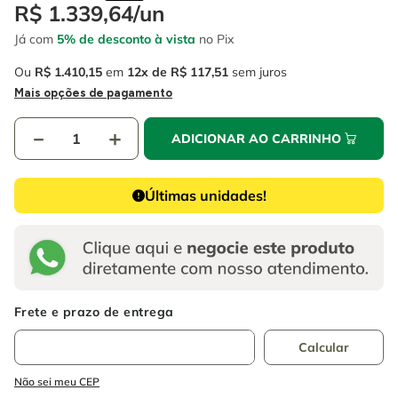
4
º
escada
R$
1
.
339
,
64
/
un
6
º
fio
Já com
5% de desconto à vista
no Pix
5
º
serra circular
7
º
serra copo
Ou
R$
1
.
410
,
15
em
12
R$
117
,
51
sem juros
6
º
fio
8
º
disco corte
Mais opções de pagamento
7
º
serra copo
9
º
chave impacto
－
＋
ADICIONAR AO CARRINHO
8
º
disco corte
10
º
luva
9
º
chave impacto
Últimas unidades!
10
º
luva
Não sei meu CEP