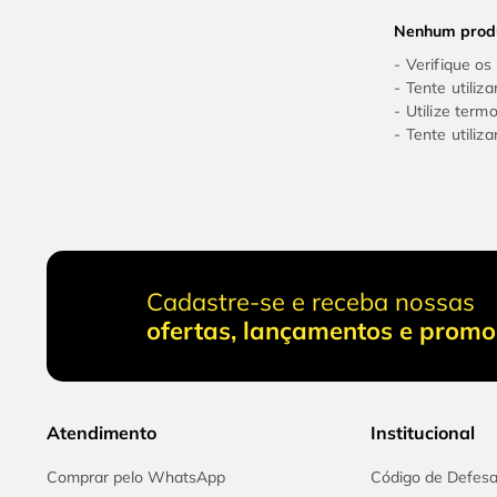
9
º
chave impacto
Nenhum prod
10
º
luva
Verifique os
Tente utiliz
Utilize term
Tente utiliz
Cadastre-se e receba nossas
ofertas, lançamentos e prom
Atendimento
Institucional
Comprar pelo WhatsApp
Código de Defes