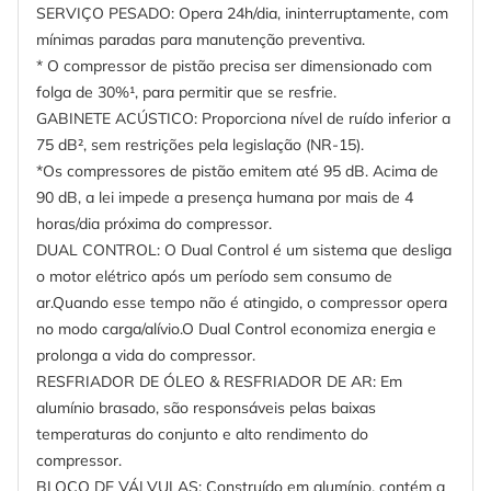
SERVIÇO PESADO: Opera 24h/dia, ininterruptamente, com
mínimas paradas para manutenção preventiva.
* O compressor de pistão precisa ser dimensionado com
folga de 30%¹, para permitir que se resfrie.
GABINETE ACÚSTICO: Proporciona nível de ruído inferior a
75 dB², sem restrições pela legislação (NR-15).
*Os compressores de pistão emitem até 95 dB. Acima de
90 dB, a lei impede a presença humana por mais de 4
horas/dia próxima do compressor.
DUAL CONTROL: O Dual Control é um sistema que desliga
o motor elétrico após um período sem consumo de
ar.Quando esse tempo não é atingido, o compressor opera
no modo carga/alívio.O Dual Control economiza energia e
prolonga a vida do compressor.
RESFRIADOR DE ÓLEO & RESFRIADOR DE AR: Em
alumínio brasado, são responsáveis pelas baixas
temperaturas do conjunto e alto rendimento do
compressor.
BLOCO DE VÁLVULAS: Construído em alumínio, contém a