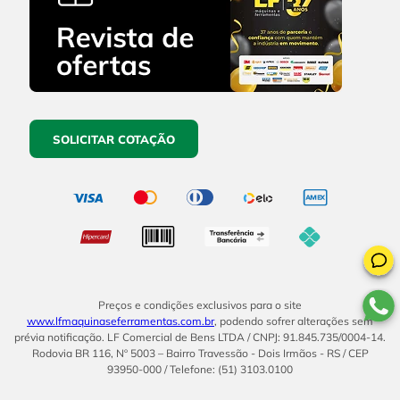
SOLICITAR COTAÇÃO
Preços e condições exclusivos para o site
www.lfmaquinaseferramentas.com.br
, podendo sofrer alterações sem
prévia notificação. LF Comercial de Bens LTDA / CNPJ: 91.845.735/0004-14.
Rodovia BR 116, Nº 5003 – Bairro Travessão - Dois Irmãos - RS / CEP
93950-000 / Telefone: (51) 3103.0100