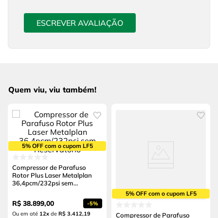
ESCREVER AVALIAÇÃO
Quem viu, viu também!
5% OFF com o cupom LF5
Compressor de Parafuso
Rotor Plus Laser Metalplan
36,4pcm/232psi sem
Reservatório
5% OFF com o cupom LF5
R$
38
.
899
,
00
-
5%
Ou em até
12
x
de
R$ 3.412,19
Compressor de Parafuso