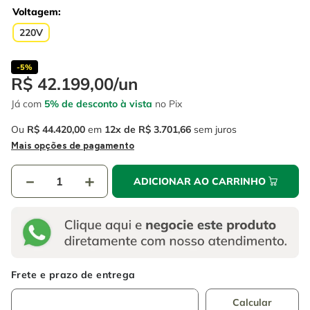
4
º
escada
6
º
serra copo
Voltagem
5
º
serra circular
220V
7
º
luva
6
º
serra copo
8
º
fio
-
5%
R$
42
.
199
,
00
/
un
7
º
luva
9
º
lavadora alta pressão
Já com
5% de desconto à vista
no Pix
8
º
fio
10
º
alicate
Ou
R$
44
.
420
,
00
em
12
R$
3
.
701
,
66
sem juros
9
º
lavadora alta pressão
Mais opções de pagamento
10
º
alicate
－
＋
ADICIONAR AO CARRINHO