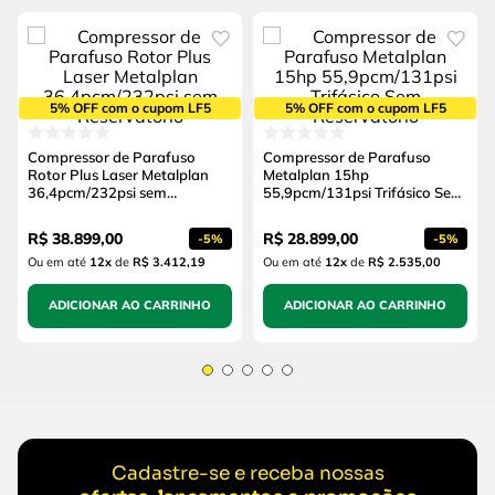
5% OFF com o cupom LF5
5% OFF com o cupom LF5
Compressor de Parafuso
Compressor de Parafuso
Rotor Plus Laser Metalplan
Metalplan 15hp
36,4pcm/232psi sem
55,9pcm/131psi Trifásico Sem
Reservatório
Reservatório
R$
38
.
899
,
00
R$
28
.
899
,
00
-
5%
-
5%
Ou em até
12
x
de
R$ 3.412,19
Ou em até
12
x
de
R$ 2.535,00
ADICIONAR AO CARRINHO
ADICIONAR AO CARRINHO
Cadastre-se e receba nossas