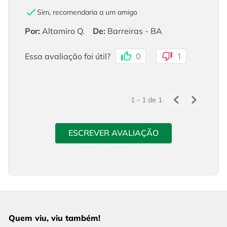
Sim, recomendaria a um amigo
Por
:
Altamiro Q.
De
:
Barreiras - BA
Essa avaliação foi útil?
0
1
1 - 1
de
1
ESCREVER AVALIAÇÃO
Quem viu, viu também!