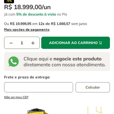
-
5%
R$
18
.
999
,
00
/
un
Já com
5% de desconto à vista
no Pix
Ou
R$
19
.
998
,
95
em
12
R$
1
.
666
,
57
sem juros
Mais opções de pagamento
－
＋
ADICIONAR AO CARRINHO
Não sei meu CEP