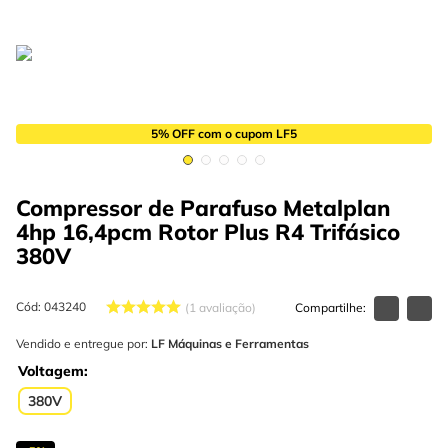
4
º
esmerilhadeira
6
º
fio
5
º
serra circular
7
º
serra copo
6
º
fio
8
º
martelete
7
º
serra copo
9
º
disco corte
5% OFF com o cupom LF5
8
º
martelete
10
º
chave impacto
9
º
disco corte
Compressor de Parafuso Metalplan
4hp 16,4pcm Rotor Plus R4 Trifásico
10
º
chave impacto
380V
Cód
:
043240
1
avaliação
Vendido e entregue por:
LF Máquinas e Ferramentas
Voltagem
380V