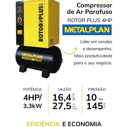
Compressor
de Ar Parafuso
ROTOR PLUS 4HP
Líder em vendas
e desempenho.
Mais produtividade
para o seu negócio.
POTÊNCIA
VAZÃO
PRESSÃO
16,4
10
4HP/
P
C
bar
M
27,5
145
3,3kW
P
m³
S
por
I
hora
E ECONOMIA
EFICIÊNCIA