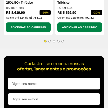
250L 5Cv Trifásico
Trifásico
R$
10
.
819
,
88
R$
6
.
989
,
00
R$
8
.
619
,
90
R$
5
.
599
,
90
-
20%
-
20%
Ou em até
12
x
de
R$ 756,13
Ou em até
12
x
de
R$ 491,22
ADICIONAR AO CARRINHO
ADICIONAR AO CARRINHO
Cadastre-se e receba nossas
ofertas, lançamentos e promoções