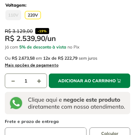
4
º
escada
6
º
fio
Voltagem
5
º
serra circular
110V
220V
7
º
chave impacto
6
º
fio
8
º
disco corte
R$
3
.
129
,
00
-
19%
R$
2
.
539
,
90
/
un
7
º
chave impacto
9
º
cabo flexivel
Já com
5% de desconto à vista
no Pix
8
º
disco corte
10
º
serra copo
Ou
R$
2
.
673
,
58
em
12
R$
222
,
79
sem juros
9
º
cabo flexivel
Mais opções de pagamento
10
º
serra copo
－
＋
ADICIONAR AO CARRINHO