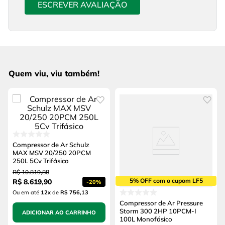
ESCREVER AVALIAÇÃO
Quem viu, viu também!
Compressor de Ar Schulz
MAX MSV 20/250 20PCM
250L 5Cv Trifásico
R$
10
.
819
,
88
5% OFF com o cupom LF5
R$
8
.
619
,
90
-
20%
Ou em até
12
x
de
R$ 756,13
Compressor de Ar Pressure
Storm 300 2HP 10PCM-I
ADICIONAR AO CARRINHO
100L Monofásico