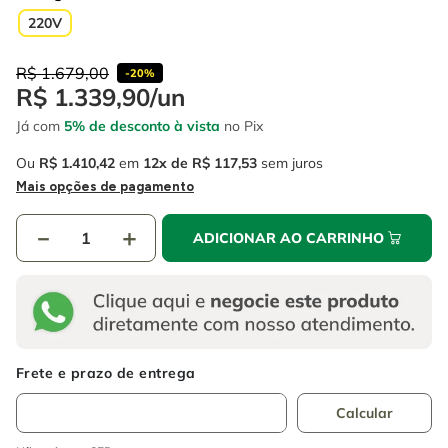
4
º
escada
6
º
fio
220V
5
º
serra circular
7
º
serra copo
R$
1
.
679
,
00
-
20%
6
º
fio
8
º
cabo flexivel
R$
1
.
339
,
90
/
un
7
º
serra copo
Já com
5% de desconto à vista
no Pix
9
º
chave impacto
8
º
cabo flexivel
Ou
R$
1
.
410
,
42
em
12
R$
117
,
53
sem juros
10
º
disco corte
Mais opções de pagamento
9
º
chave impacto
－
＋
ADICIONAR AO CARRINHO
10
º
disco corte