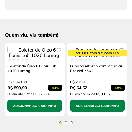
Quem viu, viu também!
5% OFF com o cupom LF5
Coletor de Óleo 6 Funis Lub
Funil polietileno com 2 curvas
1020 Lumagi
Pressol 2562
R$
1
.
049
,
00
R$
79
,
90
R$
899
,
90
R$
64
,
52
-
14%
-
19%
Ou em até
12
x
de
R$ 78,94
Ou em até
6
x
de
R$ 11,32
ADICIONAR AO CARRINHO
ADICIONAR AO CARRINHO