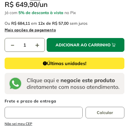
4
º
escada
R$
649
,
90
/
un
6
º
fio
Já com
5% de desconto à vista
no Pix
5
º
serra circular
7
º
chave impacto
Ou
R$
684
,
11
em
12
R$
57
,
00
sem juros
6
º
fio
8
º
disco corte
Mais opções de pagamento
7
º
chave impacto
9
º
cabo flexivel
－
＋
ADICIONAR AO CARRINHO
8
º
disco corte
10
º
serra copo
9
º
cabo flexivel
Últimas unidades!
10
º
serra copo
Não sei meu CEP