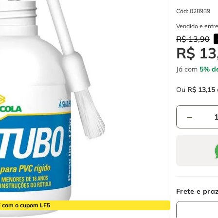
Cód
:
028939
Vendido e entr
R$
13
,
90
R$
13
Já com
5% de
Ou
R$
13
,
15
－
 com o cupom LF5