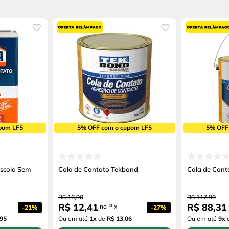
pom LF5
5% OFF com o cupom LF5
5% OFF
ascola Sem
Cola de Contato Tekbond
Cola de Cont
R$
16
,
90
R$
117
,
90
R$
12
,
41
R$
88
,
31
no Pix
-
21%
-
27%
,95
Ou em até
1
x
de
R$ 13,06
Ou em até
9
x