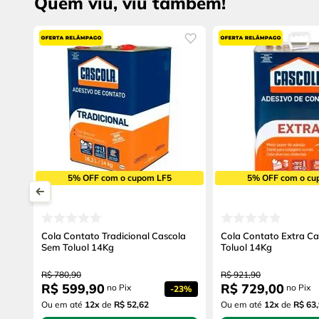
Quem viu, viu também!
5% OFF com o cupom LF5
5% OFF com o cu
Cola Contato Tradicional Cascola
Cola Contato Extra C
Sem Toluol 14Kg
Toluol 14Kg
R$
780
,
90
R$
921
,
90
R$
599
,
90
R$
729
,
00
no Pix
no Pix
-
23%
Ou em até
12
x
de
R$ 52,62
Ou em até
12
x
de
R$ 63