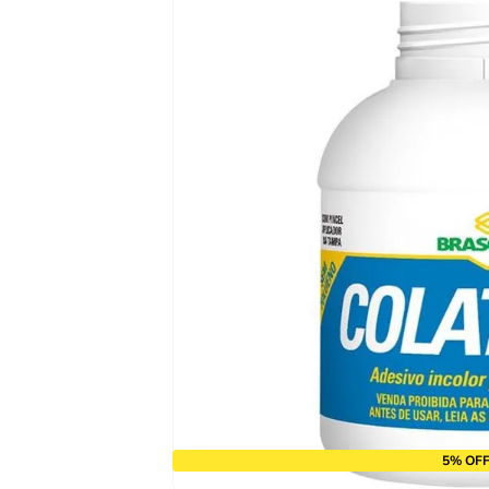
9
º
alicate
10
º
chave impacto
5% OFF