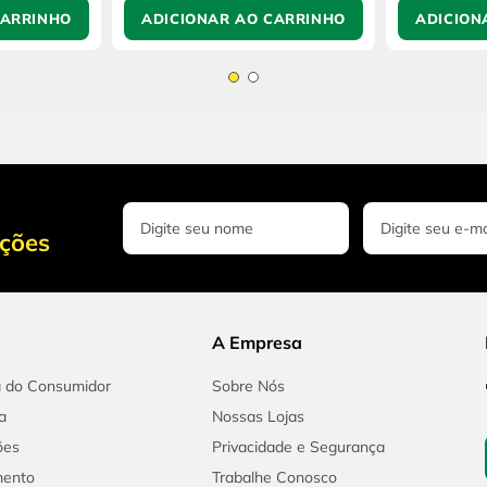
CARRINHO
ADICIONAR AO CARRINHO
ADICION
oções
A Empresa
a do Consumidor
Sobre Nós
a
Nossas Lojas
ões
Privacidade e Segurança
mento
Trabalhe Conosco