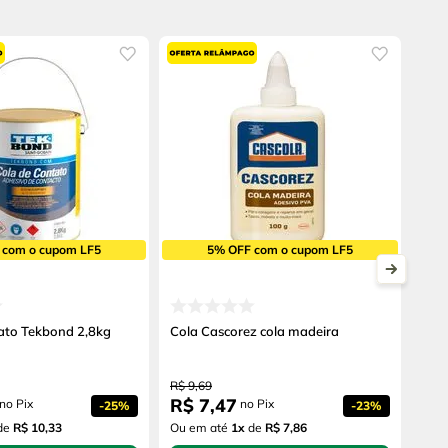
 com o cupom LF5
5% OFF com o cupom LF5
ato Tekbond 2,8kg
Cola Cascorez cola madeira
R$
9
,
69
R$
7
,
47
no Pix
no Pix
-
25%
-
23%
de
R$ 10,33
Ou em até
1
x
de
R$ 7,86