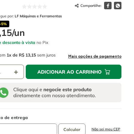
egue por:
LF Máquinas e Ferramentas
-
5%
,
15
/
un
 desconto à vista
no Pix
em
1
R$
13
,
15
sem juros
Mais opções de pagamento
＋
ADICIONAR AO CARRINHO
Não sei meu CEP