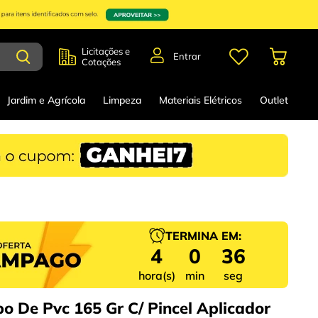
Licitações e
Entrar
Cotações
Jardim e Agrícola
Limpeza
Materiais Elétricos
Outlet
TERMINA EM:
4
0
36
hora(s)
min
seg
bo De Pvc 165 Gr C/ Pincel Aplicador