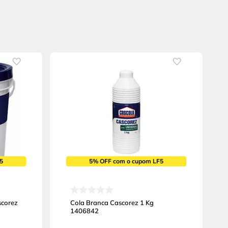
5
5% OFF com o cupom LF5
scorez
Cola Branca Cascorez 1 Kg
1406842