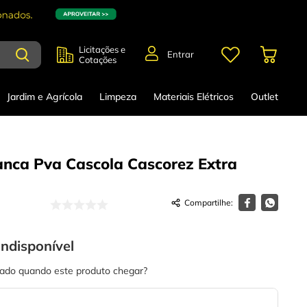
Licitações e
Entrar
Cotações
Jardim e Agrícola
Limpeza
Materiais Elétricos
Outlet
anca Pva Cascola Cascorez Extra