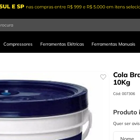
procura
Compressores
Ferramentas Elétricas
Ferramentas Manuais
Cola Br
10Kg
Cód
:
007306