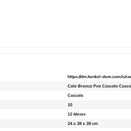
https://dm.henkel-dam.com/is/co
Cola Branca Pva Cascola Casco
Cascola
10
12 Meses
24 x 28 x 28 cm