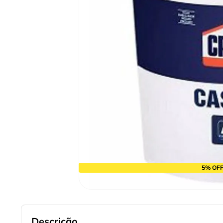
10
º
alicate
5% OFF
Descrição