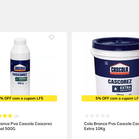
5% OFF com o cupom LF5
5% OFF com o cupom LF
1
ranca Pva Cascola Cascorez
Cola Branca Pva Cascola Ca
sal 500G
Extra 10Kg