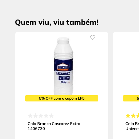
Quem viu, viu também!
5% OFF com o cupom LF5
Cola Branca Cascorez Extra
Cola B
1406730
Univer