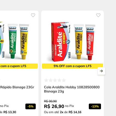
 com o cupom LF5
5% OFF com o cupom LF5
e Rápido Bisnaga 23Gr
Cola Araldite Hobby 10828500800
Bisnaga 23g
R$
30
,
90
R$
26
,
90
no Pix
no Pix
-
5%
-
13%
de
R$ 13,30
Ou em até
2
x
de
R$ 14,16