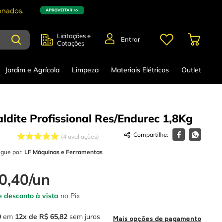
Licitações e
Entrar
Cotações
Jardim e Agrícola
Limpeza
Materiais Elétricos
Outlet
aldite Profissional Res/Endurec 1,8Kg
4
avaliações
egue por:
LF Máquinas e Ferramentas
0
,
40
/
un
 desconto à vista
no Pix
0
em
12
R$
65
,
82
sem juros
Mais opções de pagamento