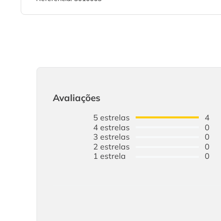
Avaliações
5
estrelas
4
4
estrelas
0
3
estrelas
0
2
estrelas
0
1
estrela
0