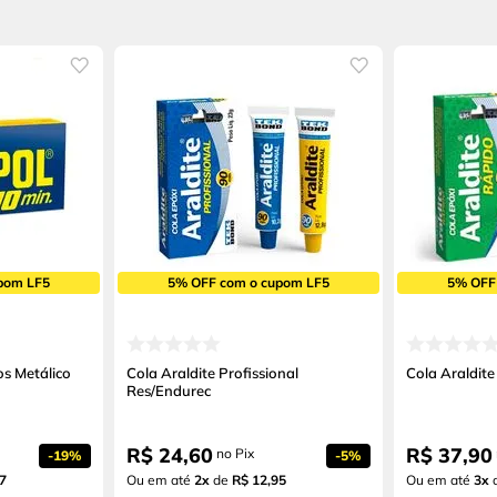
pom LF5
5% OFF com o cupom LF5
5% OFF
os Metálico
Cola Araldite Profissional
Cola Araldit
Res/Endurec
R$
24
,
60
R$
37
,
90
no Pix
-
19%
-
5%
7
Ou em até
2
x
de
R$ 12,95
Ou em até
3
x