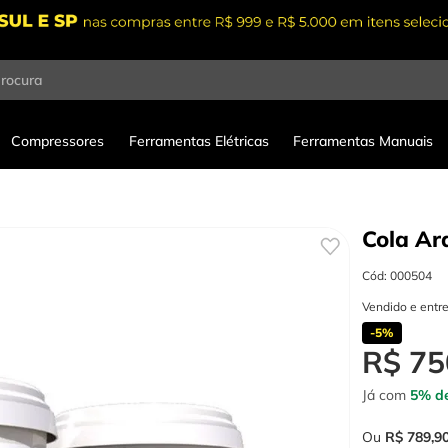
procura
Compressores
Ferramentas Elétricas
Ferramentas Manuais
Cola Ar
Cód
:
000504
Vendido e entr
-
5%
R$
75
Já com
5% de
Ou
R$
789
,
9