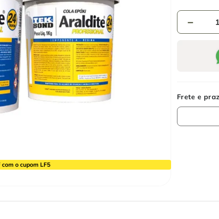
－
 com o cupom LF5