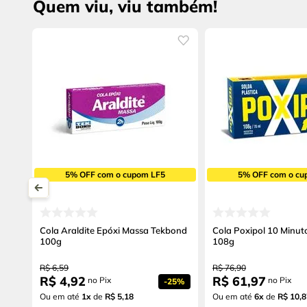
Quem viu, viu também!
5% OFF com o cupom LF5
5% OFF com o cu
Cola Araldite Epóxi Massa Tekbond
Cola Poxipol 10 Minut
100g
108g
R$
6
,
59
R$
76
,
90
R$
4
,
92
R$
61
,
97
no Pix
no Pix
-
25%
Ou em até
1
x
de
R$ 5,18
Ou em até
6
x
de
R$ 10,8