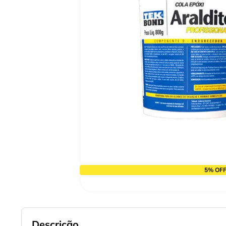
9
º
cabo flexivel
10
º
serra copo
5% OFF
Descrição