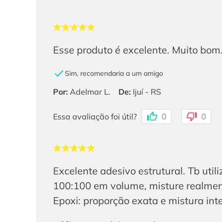
Esse produto é excelente. Muito bom.
Sim, recomendaria a um amigo
Por
:
Adelmar L.
De
:
Ijuí - RS
Essa avaliação foi útil?
0
0
Excelente adesivo estrutural. Tb ut
100:100 em volume, misture realmente
Epoxi: proporção exata e mistura in