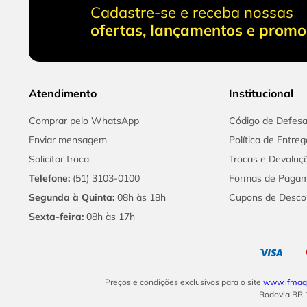
Cadastre-se e receba nossas
ofertas, lançamentos e prom
Atendimento
Institucional
Comprar pelo WhatsApp
Código de Defes
Enviar mensagem
Política de Entreg
Solicitar troca
Trocas e Devoluç
Telefone:
(51) 3103-0100
Formas de Paga
Segunda à Quinta:
08h às 18h
Cupons de Desco
Sexta-feira:
08h às 17h
Preços e condições exclusivos para o site
www.lfmaqu
Rodovia BR 1