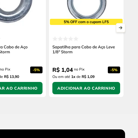
5% OFF com o cupom LF5
ra Cabo de Aço
Sapatilha para Cabo de Aço Leve
Storm
1/8" Storm
R$
1
,
04
no Pix
no Pix
-
5%
-
5%
de
R$ 13,90
Ou em até
1
x
de
R$ 1,09
AR AO CARRINHO
ADICIONAR AO CARRINHO