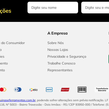
oções
A Empresa
a do Consumidor
Sobre Nós
a
Nossas Lojas
ões
Privacidade e Segurança
mento
Trabalhe Conosco
nto
Representantes
inaseferramentas.com.br
, podendo sofrer alterações sem prévia notificação. L
16, Nº 5003 – Bairro Travessão - Dois Irmãos - RS / CEP 93950-000 / Telefone: (