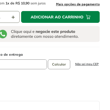
em
1
R$
10
,
90
sem juros
Mais opções de pagamento
＋
ADICIONAR AO CARRINHO
Não sei meu CEP