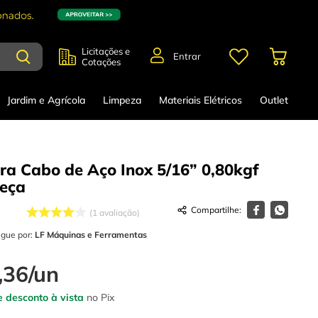
Licitações e
Entrar
Cotações
Jardim e Agrícola
Limpeza
Materiais Elétricos
Outlet
ara Cabo de Aço Inox 5/16” 0,80kgf
eça
1
avaliação
egue por:
LF Máquinas e Ferramentas
,
36
/
un
 desconto à vista
no Pix