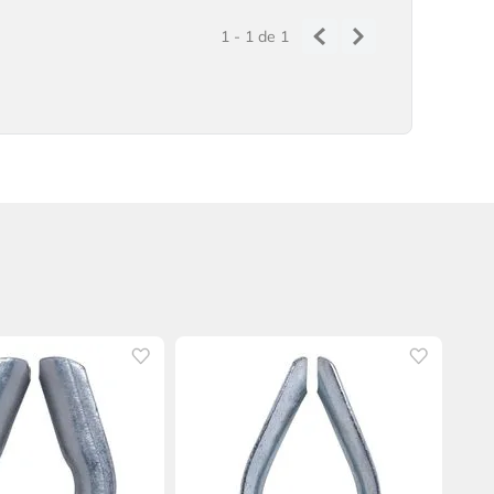
1 - 1
de
1