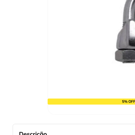
9
º
cabo flexivel
10
º
serra copo
5% OFF
Descrição