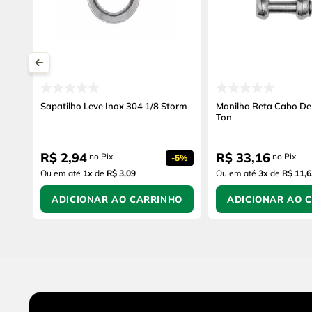
Sapatilho Leve Inox 304 1/8 Storm
Manilha Reta Cabo De 
Ton
R$
2
,
94
R$
33
,
16
no Pix
no Pix
-
5%
Ou em até
1
x
de
R$ 3,09
Ou em até
3
x
de
R$ 11,6
ADICIONAR AO CARRINHO
ADICIONAR AO 