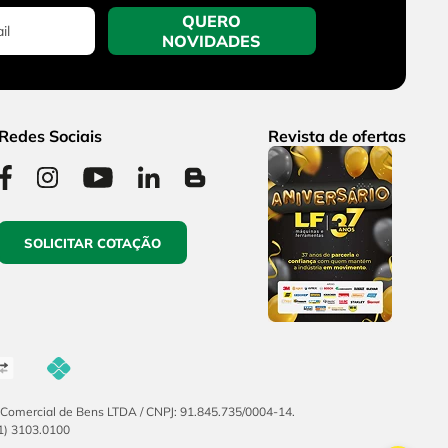
QUERO
NOVIDADES
Redes Sociais
Revista de ofertas
SOLICITAR COTAÇÃO
F Comercial de Bens LTDA / CNPJ: 91.845.735/0004-14.
51) 3103.0100