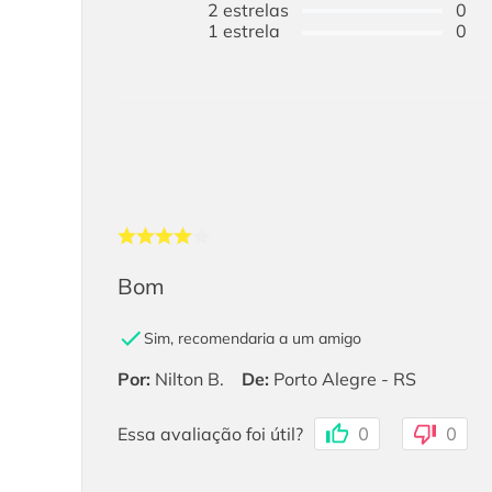
2
estrelas
0
1
estrela
0
Bom
Sim, recomendaria a um amigo
Por
:
Nilton B.
De
:
Porto Alegre - RS
Essa avaliação foi útil?
0
0