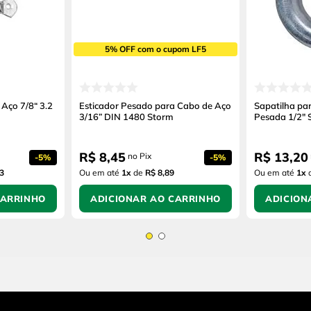
5% OFF com o cupom LF5
Aço 7/8“ 3.2
Esticador Pesado para Cabo de Aço
Sapatilha pa
3/16” DIN 1480 Storm
Pesada 1/2" 
R$
8
,
45
R$
13
,
20
no Pix
-
5%
-
5%
3
Ou em até
1
x
de
R$ 8,89
Ou em até
1
x
CARRINHO
ADICIONAR AO CARRINHO
ADICION