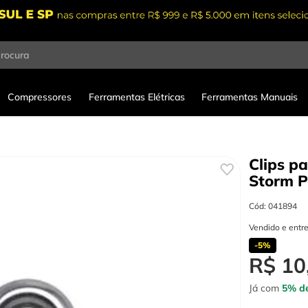
procura
Compressores
Ferramentas Elétricas
Ferramentas Manuais
Clips p
Storm
P
Cód
:
041894
Vendido e entr
-
5%
R$
10
Já com
5% de