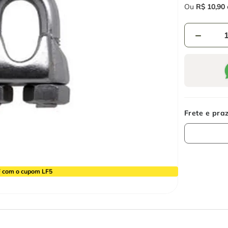
Ou
R$
10
,
90
－
 com o cupom LF5