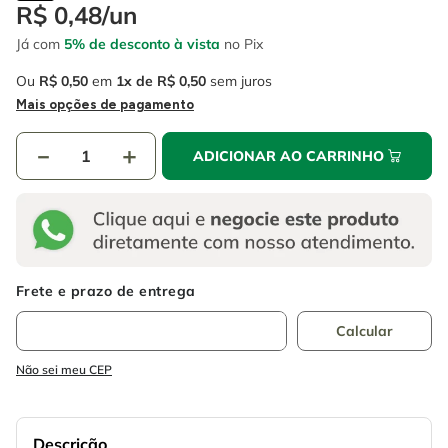
4
º
escada
R$
0
,
48
/
un
6
º
fio
Já com
5% de desconto à vista
no Pix
5
º
serra circular
7
º
chave impacto
Ou
R$
0
,
50
em
1
R$
0
,
50
sem juros
6
º
fio
8
º
disco corte
Mais opções de pagamento
7
º
chave impacto
9
º
cabo flexivel
－
＋
ADICIONAR AO CARRINHO
8
º
disco corte
10
º
serra copo
9
º
cabo flexivel
10
º
serra copo
Não sei meu CEP
Descrição