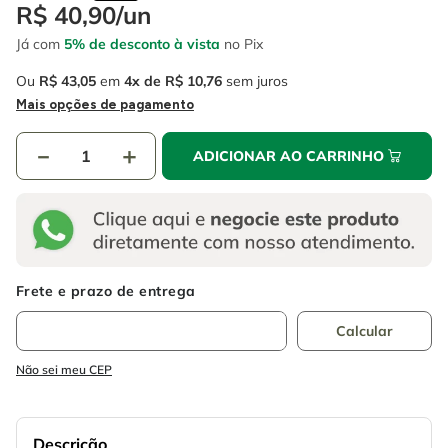
4
º
escada
R$
40
,
90
/
un
6
º
fio
Já com
5% de desconto à vista
no Pix
5
º
serra circular
7
º
serra copo
Ou
R$
43
,
05
em
4
R$
10
,
76
sem juros
6
º
fio
8
º
chave impacto
Mais opções de pagamento
7
º
serra copo
9
º
cabo flexivel
－
＋
ADICIONAR AO CARRINHO
8
º
chave impacto
10
º
disco corte
9
º
cabo flexivel
10
º
disco corte
Não sei meu CEP
Descrição