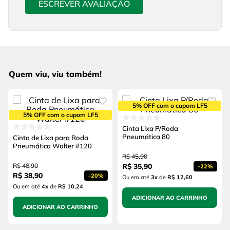
ESCREVER AVALIAÇÃO
Quem viu, viu também!
5% OFF com o cupom LF5
5% OFF com o cupom LF5
Cinta Lixa P/Roda
Pneumática 80
Cinta de Lixa para Roda
Pneumática Walter #120
R$
45
,
90
R$
48
,
90
R$
35
,
90
-
22%
R$
38
,
90
-
20%
Ou em até
3
x
de
R$ 12,60
Ou em até
4
x
de
R$ 10,24
ADICIONAR AO CARRINHO
ADICIONAR AO CARRINHO