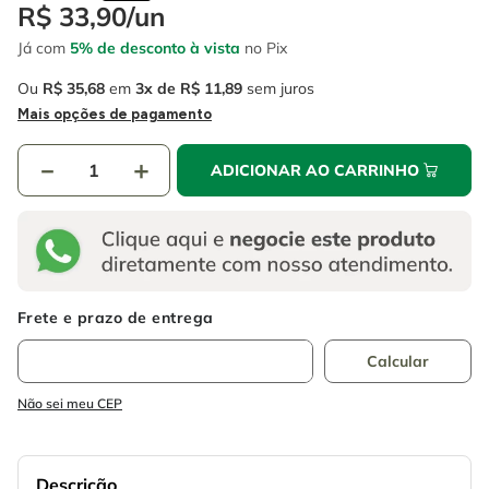
4
º
escada
R$
33
,
90
/
un
6
º
serra copo
Já com
5% de desconto à vista
no Pix
5
º
serra circular
7
º
luva
Ou
R$
35
,
68
em
3
R$
11
,
89
sem juros
6
º
serra copo
8
º
fio
Mais opções de pagamento
7
º
luva
9
º
lavadora alta pressão
－
＋
ADICIONAR AO CARRINHO
8
º
fio
10
º
alicate
9
º
lavadora alta pressão
10
º
alicate
Não sei meu CEP
Descrição