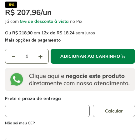
4
º
esmerilhadeira
6
º
fio
-
5%
R$
207
,
96
/
un
5
º
serra circular
7
º
serra copo
Já com
5% de desconto à vista
no Pix
6
º
fio
8
º
disco corte
Ou
R$
218
,
90
em
12
R$
18
,
24
sem juros
7
º
serra copo
9
º
martelete
Mais opções de pagamento
8
º
disco corte
10
º
chave impacto
－
＋
ADICIONAR AO CARRINHO
9
º
martelete
10
º
chave impacto
Não sei meu CEP