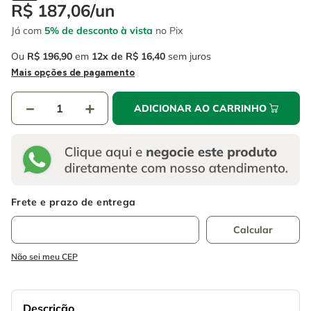
4
º
escada
R$
187
,
06
/
un
6
º
serra copo
Já com
5% de desconto à vista
no Pix
5
º
serra circular
7
º
luva
Ou
R$
196
,
90
em
12
R$
16
,
40
sem juros
6
º
serra copo
8
º
fio
Mais opções de pagamento
7
º
luva
9
º
lavadora alta pressão
－
＋
ADICIONAR AO CARRINHO
8
º
fio
10
º
alicate
9
º
lavadora alta pressão
10
º
alicate
Não sei meu CEP
Descrição