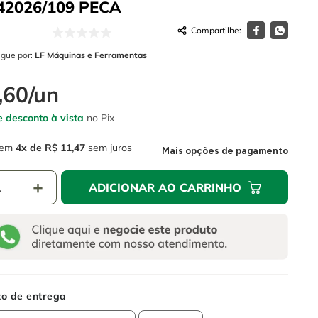
42026/109
PECA
egue por:
LF Máquinas e Ferramentas
,
60
/
un
 desconto à vista
no Pix
em
4
R$
11
,
47
sem juros
Mais opções de pagamento
＋
ADICIONAR AO CARRINHO