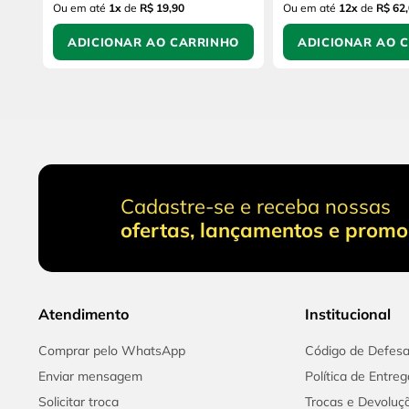
Ou em até
1
x
de
R$ 19,90
Ou em até
12
x
de
R$ 62
ADICIONAR AO CARRINHO
ADICIONAR AO 
Cadastre-se e receba nossas
ofertas, lançamentos e prom
Atendimento
Institucional
Comprar pelo WhatsApp
Código de Defes
Enviar mensagem
Política de Entreg
Solicitar troca
Trocas e Devoluç