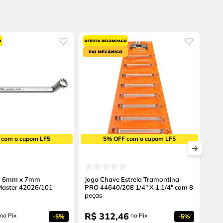
 com o cupom LF5
5% OFF com o cupom LF5
la 6mm x 7mm
Jogo Chave Estrela Tramontina-
Master 42026/101
PRO 44640/208 1/4" X 1.1/4" com 8
peças
R$
312
,
46
no Pix
no Pix
-
5%
-
5%