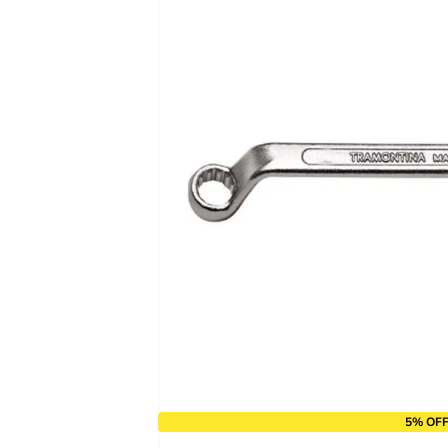
9
º
alicate
10
º
chave impacto
5% OFF