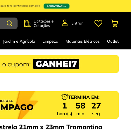
Licitações e
Entrar
Cotações
Jardim e Agrícola
Limpeza
Materiais Elétricos
Outlet
TERMINA EM:
1
58
26
hora(s)
min
seg
strela 21mm x 23mm Tramontina