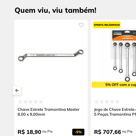
Quem viu, viu também!
5% OFF com o cu
Chave Estrela Tramontina Master
Jogo de Chave Estrela
8,00 x 9,00mm
5 Peças Tramontina 
R$
18
,
90
R$
707
,
66
no Pix
no Pix
-
5%