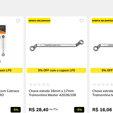
pom LF5
5% OFF com o cupom LF5
5% OFF
 com Catraca
Chave estrela 16mm x 17mm
Chave estre
PRO
Tramontina Master 42026/106
Tramontina 
R$
28
,
40
R$
16
,
06
no Pix
-
5%
-
5%