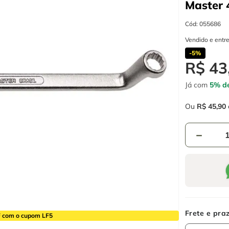
Master 
Cód
:
055686
Vendido e entr
-
5%
R$
43
Já com
5% de
Ou
R$
45
,
90
－
 com o cupom LF5