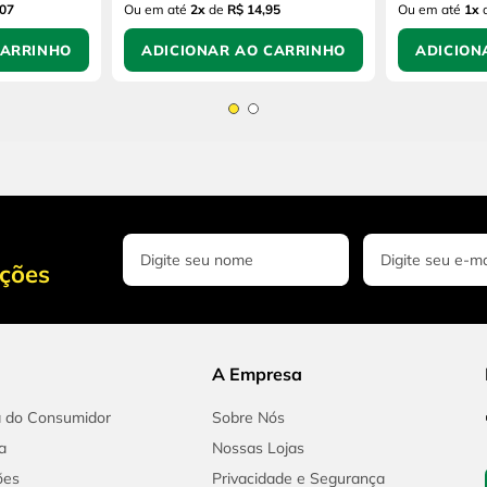
,07
Ou em até
2
x
de
R$ 14,95
Ou em até
1
x
CARRINHO
ADICIONAR AO CARRINHO
ADICION
oções
A Empresa
a do Consumidor
Sobre Nós
a
Nossas Lojas
ões
Privacidade e Segurança