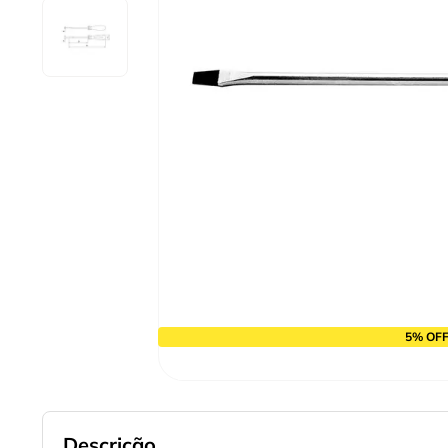
9
º
cabo flexivel
10
º
serra copo
5% OFF
Descrição