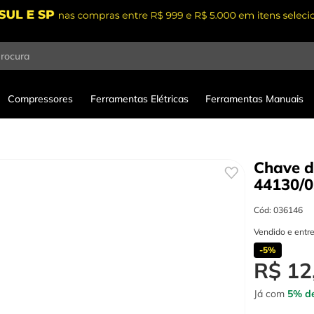
procura
Compressores
Ferramentas Elétricas
Ferramentas Manuais
Chave d
44130/0
Cód
:
036146
Vendido e entr
-
5%
R$
12
Já com
5% de