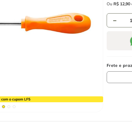
Ou
R$
12
,
90
－
 com o cupom LF5