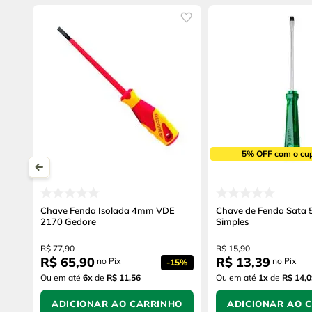
5% OFF com o cu
Chave Fenda Isolada 4mm VDE
Chave de Fenda Sata 5
2170 Gedore
Simples
R$
77
,
90
R$
15
,
90
R$
65
,
90
R$
13
,
39
no Pix
no Pix
-
15%
Ou em até
6
x
de
R$ 11,56
Ou em até
1
x
de
R$ 14,0
ADICIONAR AO CARRINHO
ADICIONAR AO 