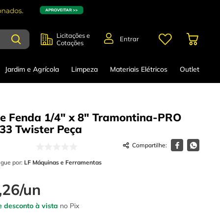
Licitações e
Entrar
Cotações
Jardim e Agrícola
Limpeza
Materiais Elétricos
Outlet
e Fenda 1/4" x 8" Tramontina-PRO
33 Twister
Peça
egue por:
LF Máquinas e Ferramentas
,
26
/
un
 desconto à vista
no Pix