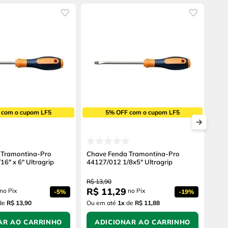
 com o cupom LF5
5% OFF com o cupom LF5
 Tramontina-Pro
Chave Fenda Tramontina-Pro
6" x 6" Ultragrip
44127/012 1/8x5" Ultragrip
R$
13
,
90
R$
11
,
29
no Pix
no Pix
-
5%
-
19%
de
R$ 13,90
Ou em até
1
x
de
R$ 11,88
AR AO CARRINHO
ADICIONAR AO CARRINHO