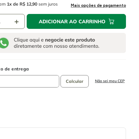
em
1
R$
12
,
90
sem juros
Mais opções de pagamento
＋
ADICIONAR AO CARRINHO
Não sei meu CEP