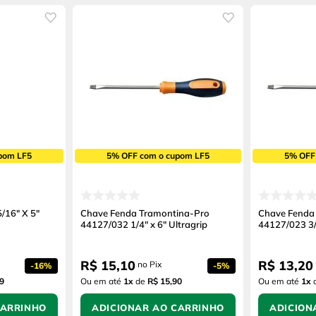
pom LF5
5% OFF com o cupom LF5
5% OFF
/16" X 5"
Chave Fenda Tramontina-Pro
Chave Fenda
44127/032 1/4" x 6" Ultragrip
44127/023 3/1
R$
15
,
10
R$
13
,
20
no Pix
-
16%
-
5%
9
Ou em até
1
x
de
R$ 15,90
Ou em até
1
x
CARRINHO
ADICIONAR AO CARRINHO
ADICION