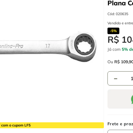
Plana 
Cód
:
020635
Vendido e entr
-
5%
R$
10
Já com
5% de
Ou
R$
109
,
9
－
 com o cupom LF5