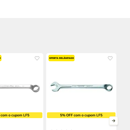
 com o cupom LF5
5% OFF com o cupom LF5