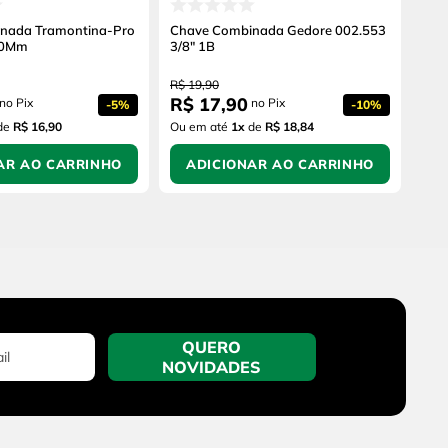
nada Tramontina-Pro
Chave Combinada Gedore 002.553
10Mm
3/8" 1B
R$
19
,
90
R$
17
,
90
no Pix
no Pix
-
5%
-
10%
de
R$ 16,90
Ou em até
1
x
de
R$ 18,84
AR AO CARRINHO
ADICIONAR AO CARRINHO
QUERO
NOVIDADES