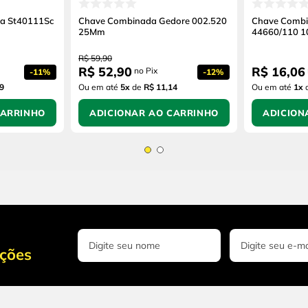
a St40111Sc
Chave Combinada Gedore 002.520
Chave Combi
25Mm
44660/110 
R$
59
,
90
R$
52
,
90
R$
16
,
06
no Pix
-
11%
-
12%
9
Ou em até
5
x
de
R$ 11,14
Ou em até
1
x
CARRINHO
ADICIONAR AO CARRINHO
ADICION
oções