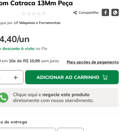
Com Catraca 13Mm
Peça
egue por:
LF Máquinas e Ferramentas
4
,
40
/
un
 desconto à vista
no Pix
0
em
10
R$
10
,
99
sem juros
Mais opções de pagamento
＋
ADICIONAR AO CARRINHO