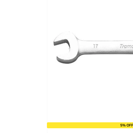
9
º
alicate
10
º
chave impacto
5% OFF