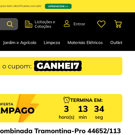
Licitações e
Entrar
Cotações
Jardim e Agrícola
Limpeza
Materiais Elétricos
Outlet
TERMINA EM:
3
13
33
hora(s)
min
seg
ombinada Tramontina-Pro 44652/113