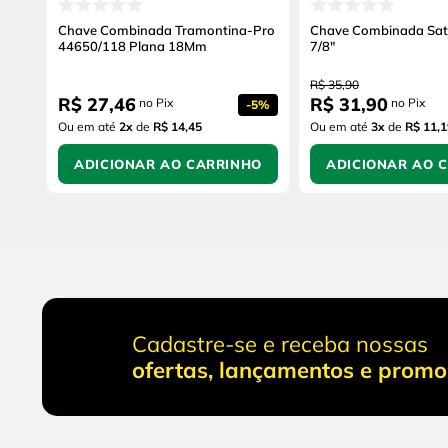
Chave Combinada Tramontina-Pro
Chave Combinada Sat
44650/118 Plana 18Mm
7/8"
R$
35
,
90
R$
27
,
46
R$
31
,
90
no Pix
no Pix
-
5%
Ou em até
2
x
de
R$ 14,45
Ou em até
3
x
de
R$ 11,1
ADICIONAR AO CARRINHO
ADICIONAR AO 
Cadastre-se e receba nossas
ofertas, lançamentos e prom