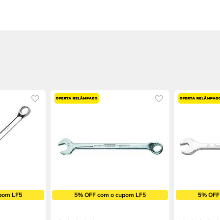
pom LF5
5% OFF com o cupom LF5
5% OFF