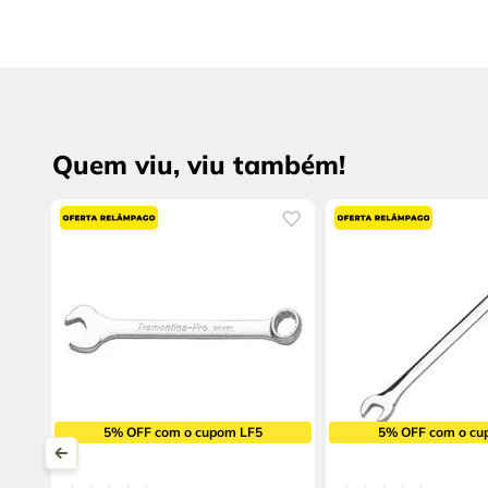
Quem viu, viu também!
5% OFF com o cupom LF5
5% OFF com o cu