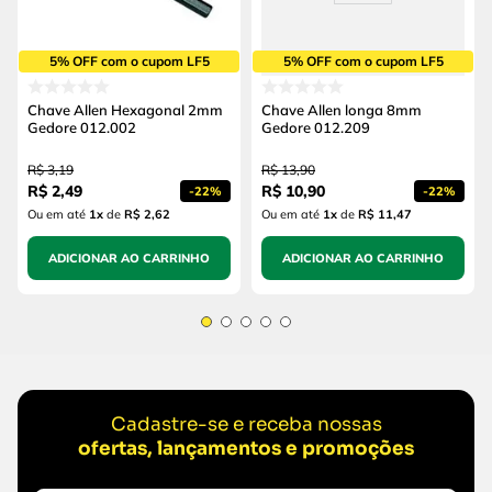
5% OFF com o cupom LF5
5% OFF com o cupom LF5
Chave Allen Hexagonal 2mm
Chave Allen longa 8mm
Gedore 012.002
Gedore 012.209
R$
3
,
19
R$
13
,
90
R$
2
,
49
R$
10
,
90
-
22%
-
22%
Ou em até
1
x
de
R$ 2,62
Ou em até
1
x
de
R$ 11,47
ADICIONAR AO CARRINHO
ADICIONAR AO CARRINHO
Cadastre-se e receba nossas
ofertas, lançamentos e promoções