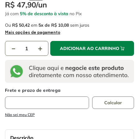
4
º
escada
R$
47
,
90
/
un
6
º
fio
Já com
5% de desconto à vista
no Pix
5
º
serra circular
7
º
serra copo
Ou
R$
50
,
42
em
5
R$
10
,
08
sem juros
6
º
fio
8
º
chave impacto
Mais opções de pagamento
7
º
serra copo
9
º
cabo flexivel
－
＋
ADICIONAR AO CARRINHO
8
º
chave impacto
10
º
disco corte
9
º
cabo flexivel
10
º
disco corte
Não sei meu CEP
Descrição