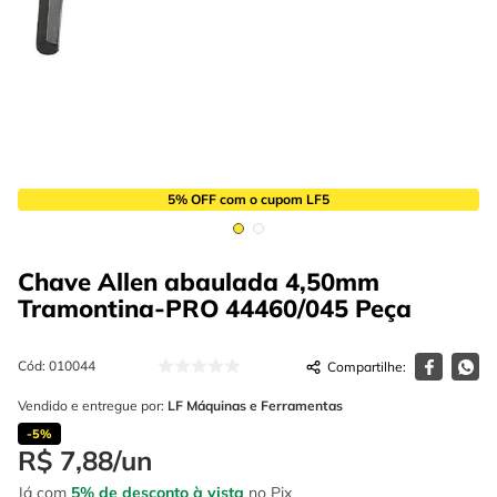
4
º
escada
6
º
serra copo
5
º
serra circular
7
º
luva
6
º
serra copo
8
º
fio
7
º
luva
9
º
lavadora alta pressão
8
º
fio
10
º
alicate
5% OFF com o cupom LF5
9
º
lavadora alta pressão
10
º
alicate
Chave Allen abaulada 4,50mm
Tramontina-PRO 44460/045
Peça
Cód
:
010044
Vendido e entregue por:
LF Máquinas e Ferramentas
-
5%
R$
7
,
88
/
un
Já com
5% de desconto à vista
no Pix