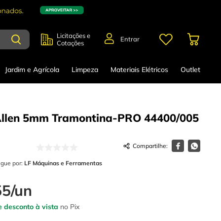
Licitações e
Entrar
Cotações
Jardim e Agrícola
Limpeza
Materiais Elétricos
Outlet
llen 5mm Tramontina-PRO 44400/005
egue por:
LF Máquinas e Ferramentas
55
/
un
 desconto à vista
no Pix