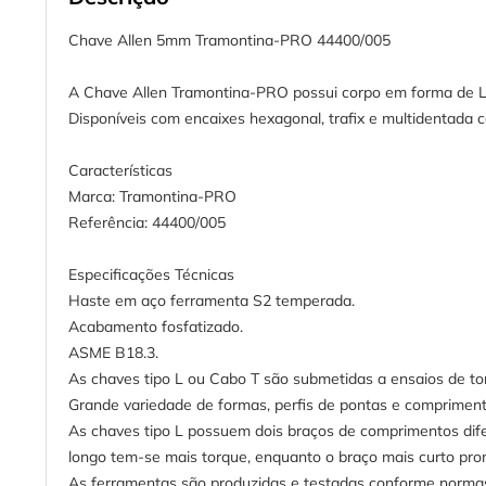
Chave Allen 5mm Tramontina-PRO 44400/005
A Chave Allen Tramontina-PRO possui corpo em forma de L 
Disponíveis com encaixes hexagonal, trafix e multidentada c
Características
Marca: Tramontina-PRO
Referência: 44400/005
Especificações Técnicas
Haste em aço ferramenta S2 temperada.
Acabamento fosfatizado.
ASME B18.3.
As chaves tipo L ou Cabo T são submetidas a ensaios de tor
Grande variedade de formas, perfis de pontas e comprimento
As chaves tipo L possuem dois braços de comprimentos difer
longo tem-se mais torque, enquanto o braço mais curto pr
As ferramentas são produzidas e testadas conforme normas