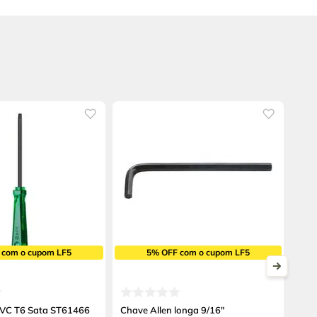
 com o cupom LF5
5% OFF com o cupom LF5
PVC T6 Sata ST61466
Chave Allen longa 9/16"