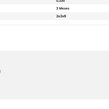
0,100
3 Meses
2x2x8
!