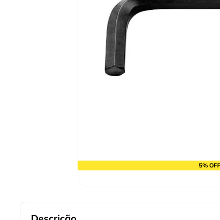
9
º
cabo flexivel
10
º
disco corte
5% OFF
Descrição