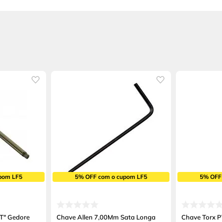
pom LF5
5% OFF com o cupom LF5
5% OFF
"T" Gedore
Chave Allen 7,00Mm Sata Longa
Chave Torx 