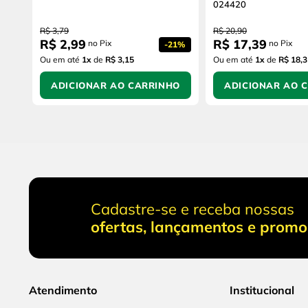
024420
R$
3
,
79
R$
20
,
90
R$
2
,
99
R$
17
,
39
no Pix
no Pix
-
21%
Ou em até
1
x
de
R$ 3,15
Ou em até
1
x
de
R$ 18,3
ADICIONAR AO CARRINHO
ADICIONAR AO 
Cadastre-se e receba nossas
ofertas, lançamentos e prom
Atendimento
Institucional