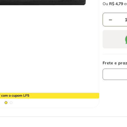
Ou
R$
4
,
79
e
－
 com o cupom LF5