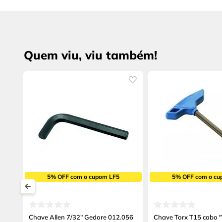
Quem viu, viu também!
5% OFF com o cupom LF5
5% OFF com o cu
Chave Allen 7/32" Gedore 012.056
Chave Torx T15 cabo 