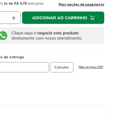
m
1
R$
4
,
79
sem juros
Mais opções de pagamento
＋
ADICIONAR AO CARRINHO
Não sei meu CEP