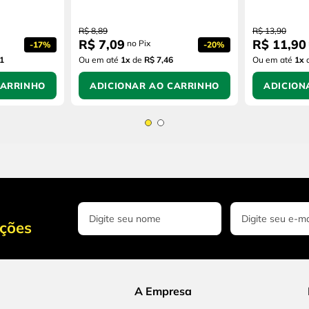
R$
8
,
89
R$
13
,
90
R$
7
,
09
R$
11
,
90
no Pix
-
17%
-
20%
1
Ou em até
1
x
de
R$ 7,46
Ou em até
1
x
CARRINHO
ADICIONAR AO CARRINHO
ADICION
oções
A Empresa