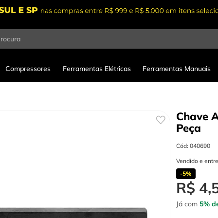
procura
Compressores
Ferramentas Elétricas
Ferramentas Manuais
Chave A
Peça
Cód
:
040690
Vendido e entr
-
5%
R$
4
,
Já com
5% de