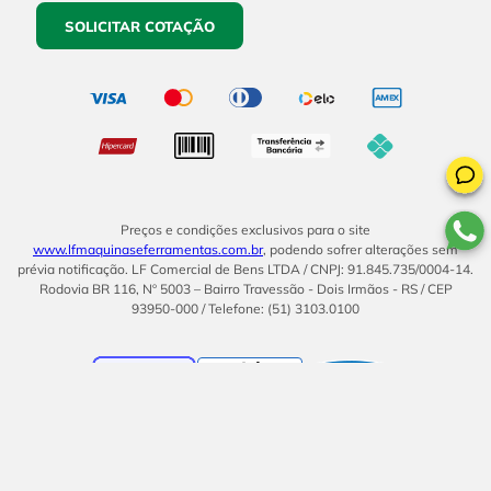
SOLICITAR COTAÇÃO
Preços e condições exclusivos para o site
www.lfmaquinaseferramentas.com.br
, podendo sofrer alterações sem
prévia notificação. LF Comercial de Bens LTDA / CNPJ: 91.845.735/0004-14.
Rodovia BR 116, Nº 5003 – Bairro Travessão - Dois Irmãos - RS / CEP
93950-000 / Telefone: (51) 3103.0100
BOM