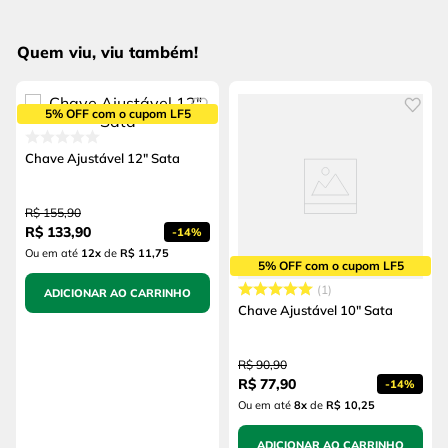
Quem viu, viu também!
5% OFF com o cupom LF5
Chave Ajustável 12" Sata
R$
155
,
90
R$
133
,
90
-
14%
Ou em até
12
x
de
R$ 11,75
5% OFF com o cupom LF5
1
ADICIONAR AO CARRINHO
Chave Ajustável 10" Sata
R$
90
,
90
R$
77
,
90
-
14%
Ou em até
8
x
de
R$ 10,25
ADICIONAR AO CARRINHO