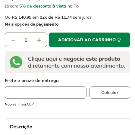
4
º
escada
6
º
fio
Já com
5% de desconto à vista
no Pix
5
º
serra circular
7
º
chave impacto
Ou
R$
140
,
95
em
12
R$
11
,
74
sem juros
Mais opções de pagamento
6
º
fio
8
º
disco corte
7
º
chave impacto
－
＋
9
º
cabo flexivel
ADICIONAR AO CARRINHO
8
º
disco corte
10
º
serra copo
9
º
cabo flexivel
10
º
serra copo
Não sei meu CEP
Descrição