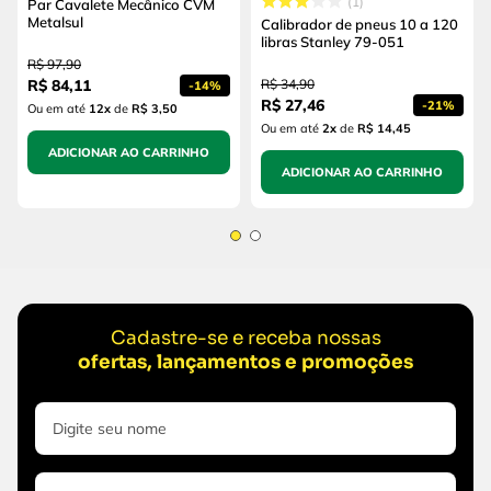
1
Par Cavalete Mecânico CVM
Metalsul
Calibrador de pneus 10 a 120
libras Stanley 79-051
R$
97
,
90
R$
84
,
11
R$
34
,
90
-
14%
R$
27
,
46
-
21%
Ou em até
12
x
de
R$ 3,50
Ou em até
2
x
de
R$ 14,45
ADICIONAR AO CARRINHO
ADICIONAR AO CARRINHO
Cadastre-se e receba nossas
ofertas, lançamentos e promoções