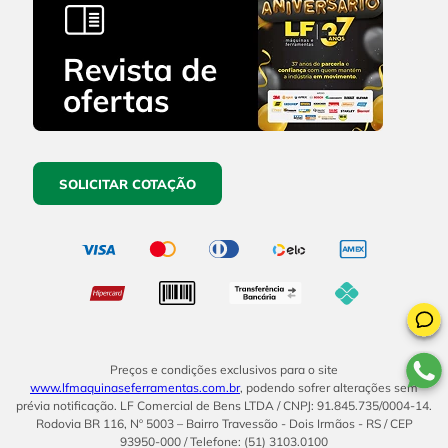
SOLICITAR COTAÇÃO
Preços e condições exclusivos para o site
www.lfmaquinaseferramentas.com.br
, podendo sofrer alterações sem
prévia notificação. LF Comercial de Bens LTDA / CNPJ: 91.845.735/0004-14.
Rodovia BR 116, Nº 5003 – Bairro Travessão - Dois Irmãos - RS / CEP
93950-000 / Telefone: (51) 3103.0100