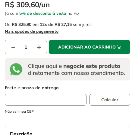
4
º
escada
R$
309
,
60
/
un
6
º
fio
Já com
5% de desconto à vista
no Pix
5
º
serra circular
7
º
chave impacto
Ou
R$
325
,
90
em
12
R$
27
,
15
sem juros
6
º
fio
8
º
disco corte
Mais opções de pagamento
7
º
chave impacto
9
º
cabo flexivel
－
＋
ADICIONAR AO CARRINHO
8
º
disco corte
10
º
serra copo
9
º
cabo flexivel
10
º
serra copo
Não sei meu CEP
Descrição