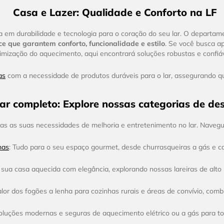
Casa e Lazer: Qualidade e Conforto na LF
em durabilidade e tecnologia para o coração do seu lar. O departam
e que garantem conforto, funcionalidade e estilo
. Se você busca a
imização do aquecimento, aqui encontrará soluções robustas e confiáv
as
com a necessidade de produtos duráveis para o lar, assegurando qu
lar completo: Explore nossas categorias de de
s as suas necessidades de melhoria e entretenimento no lar. Navegue
nas
: Tudo para o seu espaço gourmet, desde churrasqueiras a gás e ca
sua casa aquecida com elegância, explorando nossas lareiras de alto r
calor dos fogões a lenha para cozinhas rurais e áreas de convívio, co
Soluções modernas e seguras de aquecimento elétrico ou a gás para t