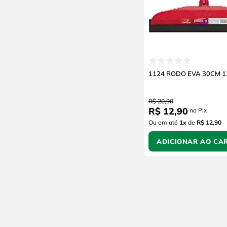
Coza
Venturini
Tualux
Trapp
Tekna
Tedox
1124 RODO EVA 30CM 1
Stefani
Soprano
R$
20
,
90
Sika
R$
12
,
90
no Pix
Rinnai
Ou em até
1
x
de
R$ 12,90
Rheem
ADICIONAR AO CA
Pisoclean
Philco
Petrycoski
Paraboni
Pado
Organizare Future
Norton