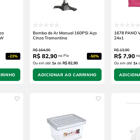
ico
Bomba de Ar Manual 160PSI Aço
1678 PANO 
0W
Cinza Tramontina
24x1
R$
164
,
90
R$
13
,
90
R$
82
,
90
R$
7
,
90
no Pix
no
-
23%
-
50%
Ou em até
1
x
de
R$ 82,90
Ou em até
1
x
RRINHO
ADICIONAR AO CARRINHO
ADICION