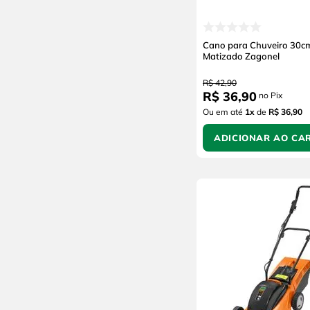
Krona
Japi
Netuno
Cano para Chuveiro 30c
Matizado Zagonel
Dasplast
Bricopack
R$
42
,
90
R$
36
,
90
no Pix
Westaflex
Ou em até
1
x
de
R$ 36,90
Wap
Tigre
ADICIONAR AO CA
Dital
Celite
Bella Arte
Hydra
Atlas
Thermo
Future
Roca
Novii