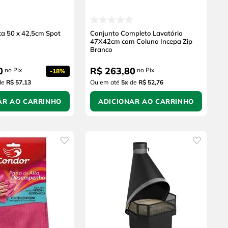
ca 50 x 42,5cm Spot
Conjunto Completo Lavatório
47X42cm com Coluna Incepa Zip
Branco
0
R$
263
,
80
no Pix
no Pix
-
18%
de
R$ 57,13
Ou em até
5
x
de
R$ 52,76
AR AO CARRINHO
ADICIONAR AO CARRINHO