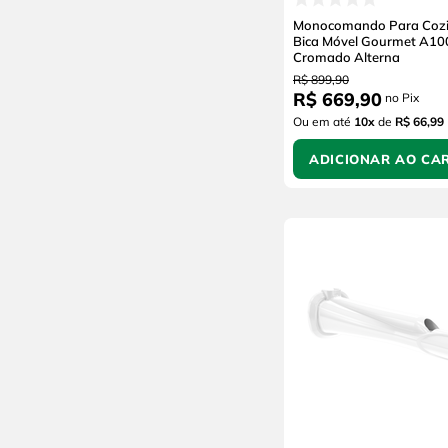
Zagonel
Monocomando Para Cozi
Bica Móvel Gourmet A10
Komlog
Cromado Alterna
Brinox
R$
899
,
90
R$
669
,
90
Sicmol
no Pix
Ou em até
10
x
de
R$ 66,99
Talentos
Hidroazul
ADICIONAR AO CA
Fiberblu
3M
Venturi
Top Flex
Komeco
Taschibra
Metavila
Brasforma
Adams
Bettanin
Plasitap