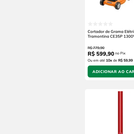
Intex
Infinity
Avant
Vivendi
Cortador de Grama Elétr
Roma
Tramontina CE35P 130
Multivisão
R$
779
,
90
Fabrinox
R$
599
,
90
no Pix
Brasilux
Ou em até
10
x
de
R$ 59,99
Belliere
ADICIONAR AO CA
Uzoo
Utimil
Multiplast
Mackerduz
Jimo
Forth Jardim
Fiori
Famabras