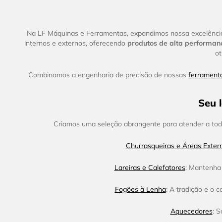
Muve
Montana
Na LF Máquinas e Ferramentas, expandimos nossa excelência 
MOL
internos e externos, oferecendo
produtos de alta performanc
Maxseal
ot
Matic
Combinamos a engenharia de precisão de nossas
ferrament
Marcon
Luminatti
LK Beneficiamentos
Seu 
Kappesberg
Criamos uma seleção abrangente para atender a toda
Intelbras
Imar
Churrasqueiras e Áreas Exter
Fatmax
Fame
Lareiras e Calefatores
: Mantenha 
Epex
Fogões à Lenha
: A tradição e o 
Duratto
Cozimax
Aquecedores
: 
Casa UD