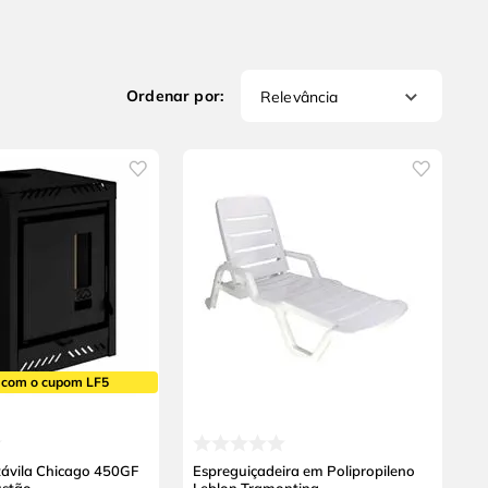
Relevância
 com o cupom LF5
távila Chicago 450GF
Espreguiçadeira em Polipropileno