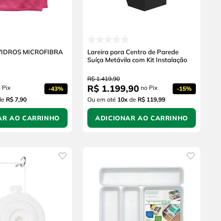
VIDROS MICROFIBRA
Lareira para Centro de Parede
Suíça Metávila com Kit Instalação
R$
1
.
419
,
90
R$
1
.
199
,
90
 Pix
no Pix
-
43%
-
15%
de
R$ 7,90
Ou em até
10
x
de
R$ 119,99
AR AO CARRINHO
ADICIONAR AO CARRINHO