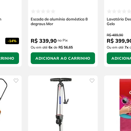
m
Escada de alumínio doméstica 8
Lavatório De
degraus Mor
Gelo
R$
489
,
90
R$
339
,
90
R$
399
,
9
no Pix
-
14%
Ou em até
6
x
de
R$ 56,65
Ou em até
7
x
RRINHO
ADICIONAR AO CARRINHO
ADICION