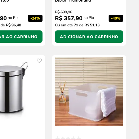
stão
Leblon Tramontina
R$
599
,
90
90
R$
357
,
90
no Pix
no Pix
-
24%
-
40%
de
R$ 96,48
Ou em até
7
x
de
R$ 51,13
AR AO CARRINHO
ADICIONAR AO CARRINHO