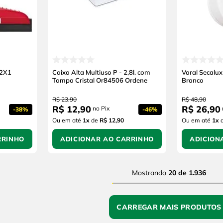
2X1
Caixa Alta Multiuso P - 2,8l. com
Varal Secalu
Tampa Cristal Or84506 Ordene
Branco
R$
23
,
90
R$
48
,
90
R$
12
,
90
R$
26
,
90
no Pix
-
38%
-
46%
Ou em até
1
x
de
R$ 12,90
Ou em até
1
x
RRINHO
ADICIONAR AO CARRINHO
ADICION
Mostrando
20 de 1.936