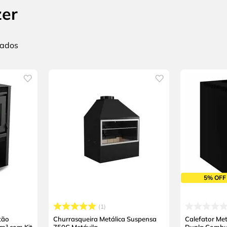
zer
5% OFF
1
tão
Churrasqueira Metálica Suspensa
Calefator Me