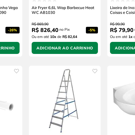
nha Vega
Air Fryer 6,6L Wap Barbecue Heat
Lixeira de In
090
WC AB1030
Coisas e Cois
R$
869
,
90
R$
99
,
90
R$
826
,
40
R$
79
,
90
no Pix
-
26%
-
5%
Ou em até
10
x
de
R$ 82,64
Ou em até
1
x
RRINHO
ADICIONAR AO CARRINHO
ADICION