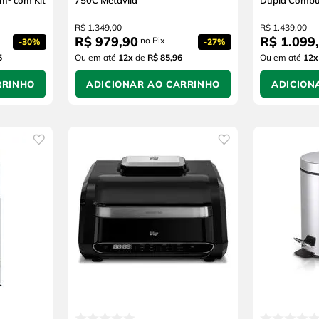
m³ com Kit
750C Metávila
Dupla Combu
R$
1
.
349
,
00
R$
1
.
439
,
00
R$
979
,
90
R$
1
.
099
,
no Pix
-
30%
-
27%
5
Ou em até
12
x
de
R$ 85,96
Ou em até
12
x
RRINHO
ADICIONAR AO CARRINHO
ADICION