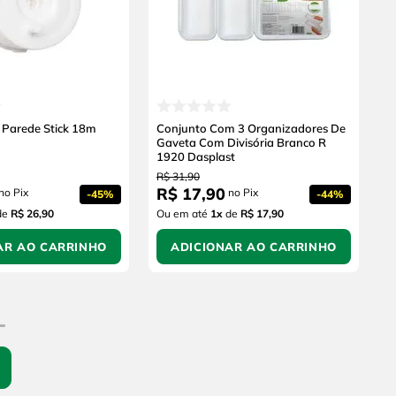
x Parede Stick 18m
Conjunto Com 3 Organizadores De
Gaveta Com Divisória Branco R
1920 Dasplast
R$
31
,
90
R$
17
,
90
no Pix
no Pix
-
45%
-
44%
de
R$ 26,90
Ou em até
1
x
de
R$ 17,90
AR AO CARRINHO
ADICIONAR AO CARRINHO