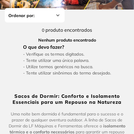
4
º
escada
6
º
fio
5
º
serra circular
7
º
chave impacto
6
º
fio
8
º
disco corte
produto
0
7
º
chave impacto
9
º
cabo flexivel
Nenhum produto encontrado
8
º
disco corte
10
º
serra copo
Verifique os termos digitados.
9
º
cabo flexivel
Tente utilizar uma única palavra.
Utilize termos genéricos na busca.
10
º
serra copo
Tente utilizar sinônimos do termo desejado.
Sacos de Dormir: Conforto e Isolamento
Essenciais para um Repouso na Natureza
Uma noite bem dormida é fundamental para o sucesso e o
prazer de qualquer aventura outdoor. A linha de Sacos de
Dormir da LF Máquinas e Ferramentas oferece o
isolamento
térmico e o conforto necessários
para garantir um repouso