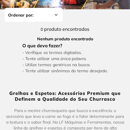
4
º
escada
6
º
serra copo
5
º
serra circular
7
º
luva
6
º
serra copo
8
º
fio
produto
0
7
º
luva
9
º
lavadora alta pressão
Nenhum produto encontrado
8
º
fio
10
º
alicate
Verifique os termos digitados.
9
º
lavadora alta pressão
Tente utilizar uma única palavra.
Utilize termos genéricos na busca.
10
º
alicate
Tente utilizar sinônimos do termo desejado.
Grelhas e Espetos: Acessórios Premium que
Definem a Qualidade do Seu Churrasco
Para o mestre churrasqueiro que busca a excelência, o
acessório que leva a carne ao fogo é o fator determinante para
a textura e o sabor final. Na LF Máquinas e Ferramentas, nossa
linha de grelhas e espetos é composta por itens de alta