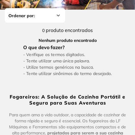
4
º
escada
6
º
serra copo
5
º
serra circular
7
º
luva
6
º
serra copo
8
º
fio
produto
0
7
º
luva
9
º
alicate
Nenhum produto encontrado
8
º
fio
10
º
chave impacto
Verifique os termos digitados.
9
º
alicate
Tente utilizar uma única palavra.
Utilize termos genéricos na busca.
10
º
chave impacto
Tente utilizar sinônimos do termo desejado.
Fogareiros: A Solução de Cozinha Portátil e
Segura para Suas Aventuras
Para quem ama a vida outdoor, a capacidade de cozinhar de
forma rápida e segura é essencial. Os fogareiros da LF
Máquinas e Ferramentas são equipamentos compactos e de
alta performance,
projetados para serem a sua cozinha