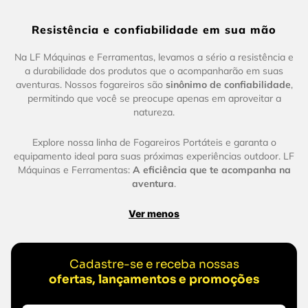
Resistência e confiabilidade em sua mão
Na LF Máquinas e Ferramentas, levamos a sério a resistência e
a durabilidade dos produtos que o acompanharão em suas
aventuras. Nossos fogareiros são
sinônimo de confiabilidade
,
permitindo que você se preocupe apenas em aproveitar a
natureza.
Explore nossa linha de Fogareiros Portáteis e garanta o
equipamento ideal para suas próximas experiências outdoor. LF
Máquinas e Ferramentas:
A eficiência que te acompanha na
aventura
.
Ver menos
Cadastre-se e receba nossas
ofertas, lançamentos e promoções