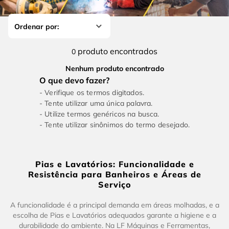
4
º
escada
6
º
fio
5
º
serra circular
7
º
serra copo
6
º
fio
8
º
chave impacto
produto
0
7
º
serra copo
9
º
cabo flexivel
Nenhum produto encontrado
8
º
chave impacto
10
º
disco corte
Verifique os termos digitados.
9
º
cabo flexivel
Tente utilizar uma única palavra.
Utilize termos genéricos na busca.
10
º
disco corte
Tente utilizar sinônimos do termo desejado.
Pias e Lavatórios: Funcionalidade e
Resistência para Banheiros e Áreas de
Serviço
A funcionalidade é a principal demanda em áreas molhadas, e a
escolha de Pias e Lavatórios adequados garante a higiene e a
durabilidade do ambiente. Na LF Máquinas e Ferramentas,