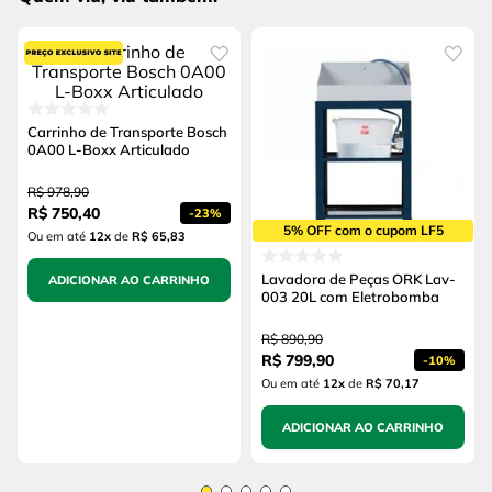
Carrinho de Transporte Bosch
0A00 L-Boxx Articulado
R$
978
,
90
R$
750
,
40
-
23%
5% OFF com o cupom LF5
Ou em até
12
x
de
R$ 65,83
Lavadora de Peças ORK Lav-
ADICIONAR AO CARRINHO
003 20L com Eletrobomba
R$
890
,
90
R$
799
,
90
-
10%
Ou em até
12
x
de
R$ 70,17
ADICIONAR AO CARRINHO