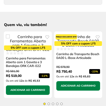
Quem viu, viu também!
5% OFF com o cupom LF5
5% OFF com o cupom LF5
Carrinho de Transporte Bosch
0A00 L-Boxx Articulado
Carrinho para Ferramentas
Aberto com 1 Gaveta e 3
Bandejas ORK CAR-022
R$
978
,
90
R$
581
,
90
R$
750
,
40
-
23%
R$
519
,
00
-
11%
Ou em até
12
x
de
R$ 65,83
Ou em até
12
x
de
R$ 45,53
ADICIONAR AO CARRINHO
ADICIONAR AO CARRINHO