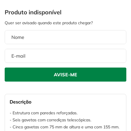
4
º
escada
6
º
serra copo
5
º
serra circular
7
º
luva
6
º
serra copo
8
º
fio
7
º
luva
9
º
lavadora alta pressão
8
º
fio
10
º
chave impacto
9
º
lavadora alta pressão
10
º
chave impacto
Descrição
- Estrutura com paredes reforçadas.
- Seis gavetas com corrediças telescópicas.
- Cinco gavetas com 75 mm de altura e uma com 155 mm.