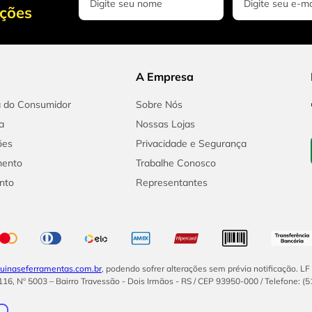
oções
A Empresa
a do Consumidor
Sobre Nós
a
Nossas Lojas
ões
Privacidade e Segurança
mento
Trabalhe Conosco
nto
Representantes
inaseferramentas.com.br
, podendo sofrer alterações sem prévia notificação. L
16, Nº 5003 – Bairro Travessão - Dois Irmãos - RS / CEP 93950-000 / Telefone: (