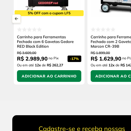
5% OFF com o cupom LF5
Carrinho para Ferramentas
Carrinho para Ferram
Fechado com 6 Gavetas Gedore
Fechado com 2 Gaveta
RED Black Edition
Marcon CR-39B
R$
3
.
609
,
00
R$
1
.
899
,
00
R$
2
.
989
,
90
R$
1
.
629
,
90
no Pix
no Pi
-
17%
Ou em até
12
x
de
R$ 262,27
Ou em até
12
x
de
R$ 14
ADICIONAR AO CARRINHO
ADICIONAR AO 
Cadastre-se e receba nossas