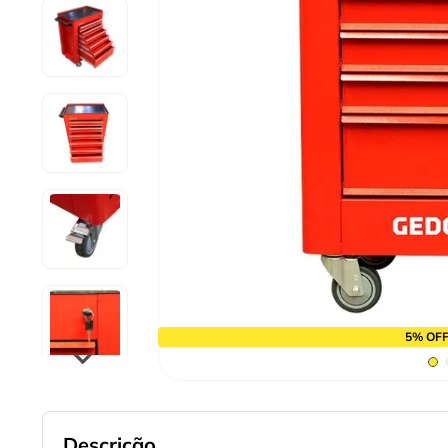
9
º
cabo flexivel
10
º
disco corte
5% OFF
Descrição