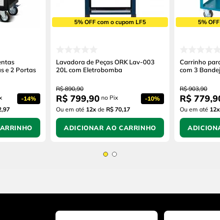
5% OFF com o cupom LF5
5% OFF
entas
Lavadora de Peças ORK Lav-003
Carrinho par
s e 2 Portas
20L com Eletrobomba
com 3 Bande
R$
890
,
90
R$
903
,
90
R$
799
,
90
R$
779
,
9
x
no Pix
-
14%
-
10%
2,97
Ou em até
12
x
de
R$ 70,17
Ou em até
12
x
CARRINHO
ADICIONAR AO CARRINHO
ADICION