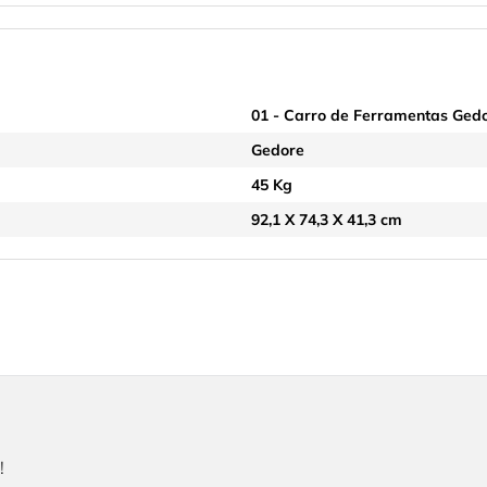
01 - Carro de Ferramentas Ged
Gedore
45 Kg
92,1 X 74,3 X 41,3 cm
!