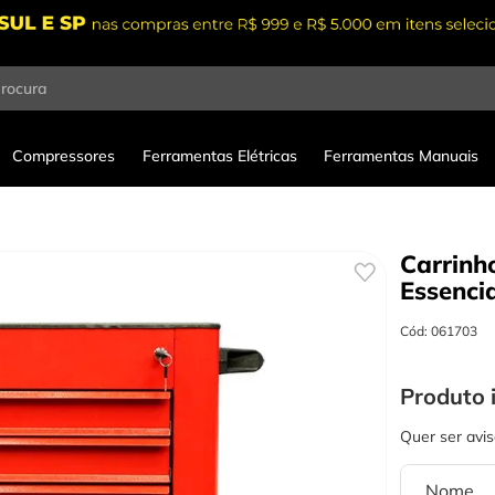
procura
Compressores
Ferramentas Elétricas
Ferramentas Manuais
Carrinh
Essenci
Cód
:
061703