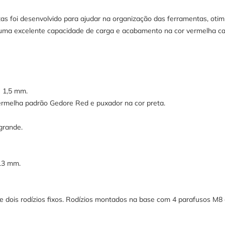
 foi desenvolvido para ajudar na organização das ferramentas, otimiz
de uma excelente capacidade de carga e acabamento na cor vermelha ca
e 1,5 mm.
ermelha padrão Gedore Red e puxador na cor preta.
grande.
13 mm.
, e dois rodízios fixos. Rodízios montados na base com 4 parafusos M8