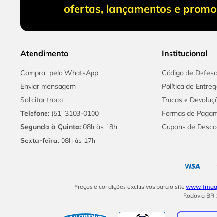
ofertas, lançamentos e prom
Atendimento
Institucional
Comprar pelo WhatsApp
Código de Defes
Enviar mensagem
Política de Entreg
Solicitar troca
Trocas e Devoluç
Telefone:
(51) 3103-0100
Formas de Paga
Segunda à Quinta:
08h às 18h
Cupons de Desco
Sexta-feira:
08h às 17h
Preços e condições exclusivos para o site
www.lfmaqu
Rodovia BR 1