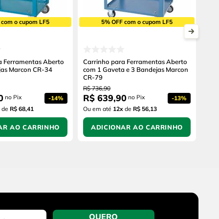
 com o cupom LF5
5% OFF com o cupom LF5
a Ferramentas Aberto
Carrinho para Ferramentas Aberto
jas Marcon CR-34
com 1 Gaveta e 3 Bandejas Marcon
CR-79
R$
736
,
90
0
R$
639
,
90
no Pix
no Pix
-
14%
-
13%
de
R$ 68,41
Ou em até
12
x
de
R$ 56,13
AR AO CARRINHO
ADICIONAR AO CARRINHO
QUERO