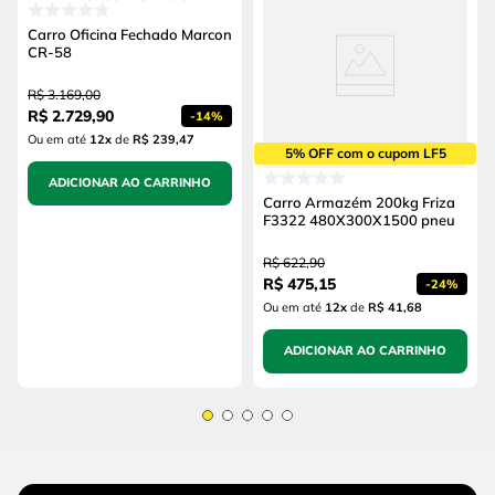
Carro Oficina Fechado Marcon
CR-58
R$
3
.
169
,
00
R$
2
.
729
,
90
-
14%
Ou em até
12
x
de
R$ 239,47
5% OFF com o cupom LF5
ADICIONAR AO CARRINHO
Carro Armazém 200kg Friza
F3322 480X300X1500 pneu
R$
622
,
90
R$
475
,
15
-
24%
Ou em até
12
x
de
R$ 41,68
ADICIONAR AO CARRINHO