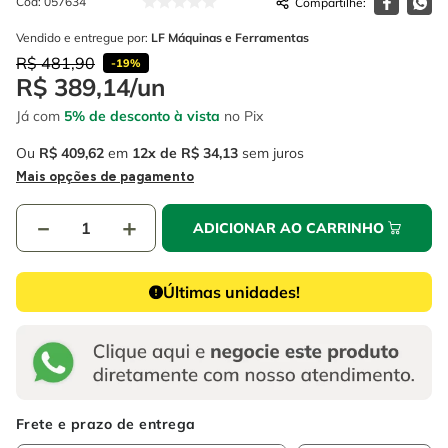
Cód
:
057634
Vendido e entregue por:
LF Máquinas e Ferramentas
R$
481
,
90
-
19%
R$
389
,
14
/
un
Já com
5% de desconto à vista
no Pix
Ou
R$
409
,
62
em
12
R$
34
,
13
sem juros
Mais opções de pagamento
－
＋
ADICIONAR AO CARRINHO
Últimas unidades!