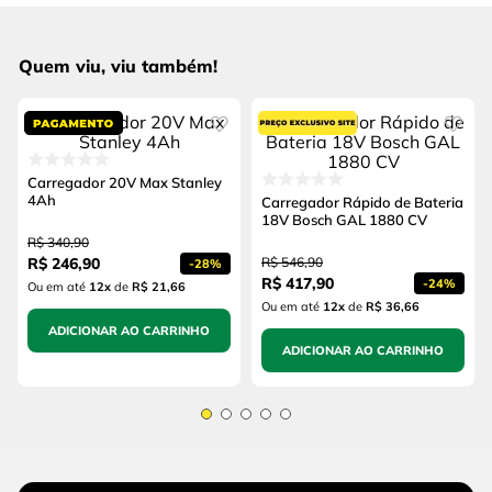
Quem viu, viu também!
Carregador 20V Max Stanley
4Ah
Carregador Rápido de Bateria
18V Bosch GAL 1880 CV
R$
340
,
90
R$
246
,
90
R$
546
,
90
-
28%
R$
417
,
90
-
24%
Ou em até
12
x
de
R$ 21,66
Ou em até
12
x
de
R$ 36,66
ADICIONAR AO CARRINHO
ADICIONAR AO CARRINHO