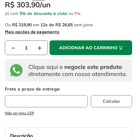
4
º
escada
R$
303
,
90
/
un
6
º
fio
Já com
5% de desconto à vista
no Pix
5
º
serra circular
7
º
serra copo
Ou
R$
319
,
90
em
12
R$
26
,
65
sem juros
6
º
fio
8
º
disco corte
Mais opções de pagamento
7
º
serra copo
9
º
chave impacto
－
＋
ADICIONAR AO CARRINHO
8
º
disco corte
10
º
luva
9
º
chave impacto
10
º
luva
Não sei meu CEP
Descrição