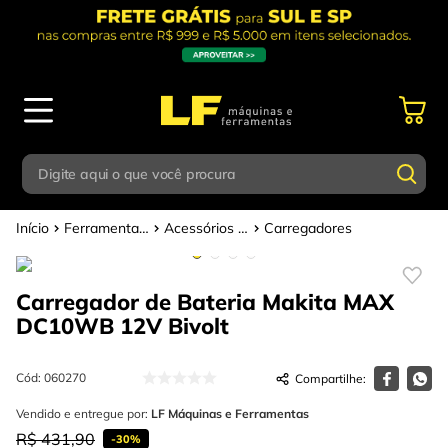
Digite aqui o que você procura
Ferramentas Elétricas - Bateria
Acessórios para Ferramentas Elétricas
Carregadores
Termos mais buscados
Digite aqui o que você procura
1
º
parafusadeira
Carregador de Bateria Makita MAX
Termos mais buscados
2
º
caixa ferramentas
DC10WB 12V
Bivolt
1
º
parafusadeira
3
º
esmerilhadeira
2
º
caixa ferramentas
Cód
:
060270
4
º
escada
3
º
Vendido e entregue por:
esmerilhadeira
LF Máquinas e Ferramentas
5
º
serra circular
R$
431
,
90
-
30%