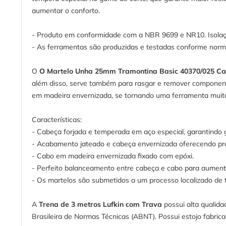
aumentar o conforto.
- Produto em conformidade com a NBR 9699 e NR10. Isolaçã
- As ferramentas são produzidas e testadas conforme norma
O
O Martelo Unha 25mm Tramontina Basic 40370/025 C
além disso, serve também para rasgar e remover componente
em madeira envernizada, se tornando uma ferramenta muito
Características:
- Cabeça forjada e temperada em aço especial, garantindo g
- Acabamento jateado e cabeça envernizada oferecendo pro
- Cabo em madeira envernizada fixado com epóxi.
- Perfeito balanceamento entre cabeça e cabo para aumenta
- Os martelos são submetidos a um processo localizado de
A
Trena de 3 metros Lufkin com Trava
possui alta qualida
Brasileira de Normas Técnicas (ABNT). Possui estojo fabric