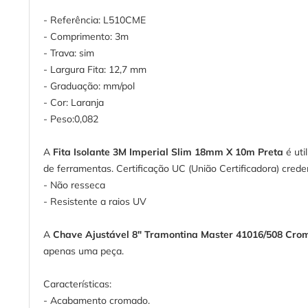
- Referência: L510CME
- Comprimento: 3m
- Trava: sim
- Largura Fita: 12,7 mm
- Graduação: mm/pol
- Cor: Laranja
- Peso:0,082
A
Fita Isolante 3M Imperial Slim 18mm X 10m Preta
é uti
de ferramentas. Certificação UC (União Certificadora) cred
- Não resseca
- Resistente a raios UV
A
Chave Ajustável 8" Tramontina Master 41016/508 Cr
apenas uma peça.
Características:
- Acabamento cromado.