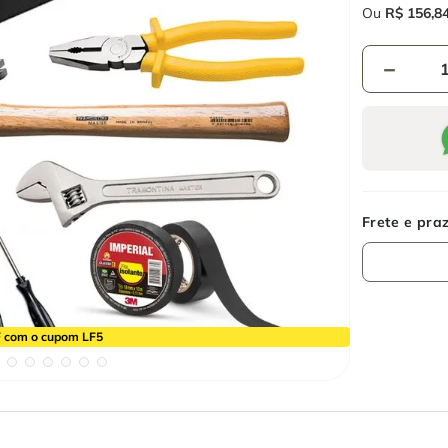
Ou
R$
156
,
8
－
 com o cupom LF5