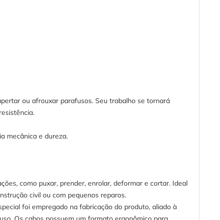
pertar ou afrouxar parafusos. Seu trabalho se tornará
esistência.
cia mecânica e dureza.
ações, como puxar, prender, enrolar, deformar e cortar. Ideal
nstrução civil ou com pequenos reparos.
pecial foi empregado na fabricação do produto, aliado à
r o uso. Os cabos possuem um formato ergonômico para