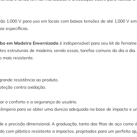
o 1.000 V para uso em locais com baixas tensões de até 1.000 V em 
s específicas.
abo em Madeira Envernizada
é indispensável para seu kit de ferrame
s estruturais de madeira, sendo essas, tarefas comuns do dia a dia.
 mais resistente.
rande resistência ao produto.
teção contra oxidação.
r o conforto e a segurança do usuário.
 têmpera para se obter uma dureza adequada na base de impacto e unh
de e precisão dimensional. A graduação, tanto das fitas de aço como 
ado com plástico resistente a impactos, projetados para um perfeito a