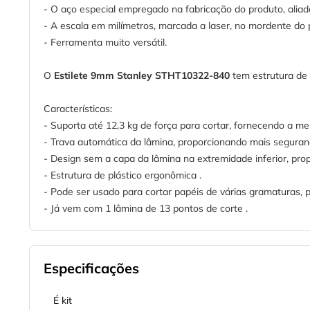
- O aço especial empregado na fabricação do produto, aliad
- A escala em milímetros, marcada a laser, no mordente do p
- Ferramenta muito versátil.
O
Estilete 9mm Stanley STHT10322-840
tem estrutura de 
Características:
- Suporta até 12,3 kg de força para cortar, fornecendo a mel
- Trava automática da lâmina, proporcionando mais seguran
- Design sem a capa da lâmina na extremidade inferior, pro
- Estrutura de plástico ergonômica .
- Pode ser usado para cortar papéis de várias gramaturas, pa
- Já vem com 1 lâmina de 13 pontos de corte .
Especificações
É kit