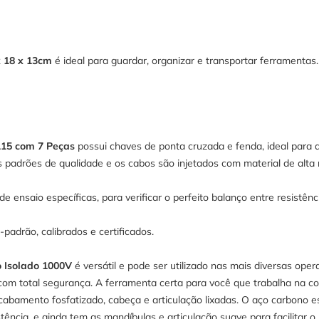
x 18 x 13cm
é ideal para guardar, organizar e transportar ferramentas.
115 com 7 Peças
possui chaves de ponta cruzada e fenda, ideal para a
 padrões de qualidade e os cabos são injetados com material de alta r
ensaio específicas, para verificar o perfeito balanço entre resistên
padrão, calibrados e certificados.
o Isolado 1000V
é versátil e pode ser utilizado nas mais diversas oper
om total segurança. A ferramenta certa para você que trabalha na co
abamento fosfatizado, cabeça e articulação lixadas. O aço carbono es
stência, e ainda tem as mandíbulas e articulação suave para facilita