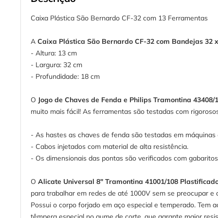
Caixa Plástica São Bernardo CF-32 com 13 Ferramentas
A
Caixa Plástica São Bernardo CF-32 com Bandejas 32 
- Altura: 13 cm
- Largura: 32 cm
- Profundidade: 18 cm
O
Jogo de Chaves de Fenda e Philips Tramontina 43408/
muito mais fácil! As ferramentas são testadas com rigorosos
- As hastes as chaves de fenda são testadas em máquinas de 
- Cabos injetados com material de alta resistência.
- Os dimensionais das pontas são verificados com gabaritos-
O
Alicate Universal 8" Tramontina 41001/108 Plastificad
para trabalhar em redes de até 1000V sem se preocupar e c
Possui o corpo forjado em aço especial e temperado. Tem ac
têmpera especial no gume de corte, que garante maior resi