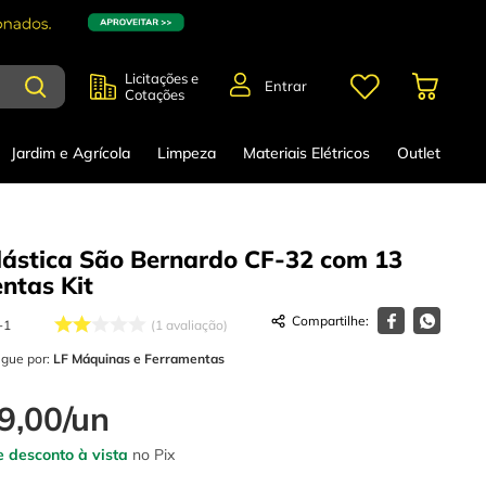
Licitações e
Entrar
Cotações
Jardim e Agrícola
Limpeza
Materiais Elétricos
Outlet
lástica São Bernardo CF-32 com 13
entas
Kit
-1
1
avaliação
egue por:
LF Máquinas e Ferramentas
9
,
00
/
un
 desconto à vista
no Pix