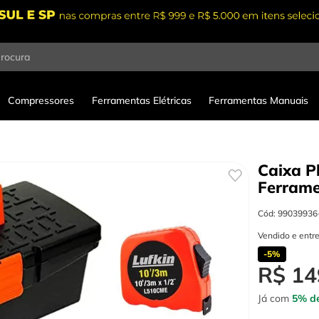
procura
Compressores
Ferramentas Elétricas
Ferramentas Manuais
Caixa P
Ferram
Cód
:
99039936
Vendido e entr
-
5%
R$
14
Já com
5% de