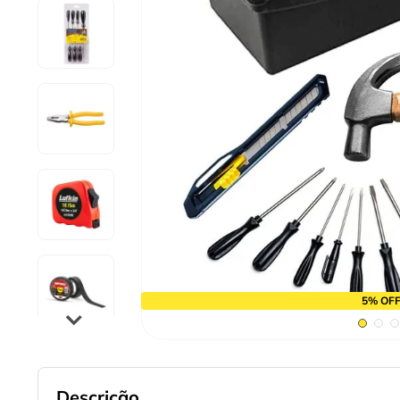
9
º
cabo flexivel
10
º
serra copo
5% OFF
Descrição