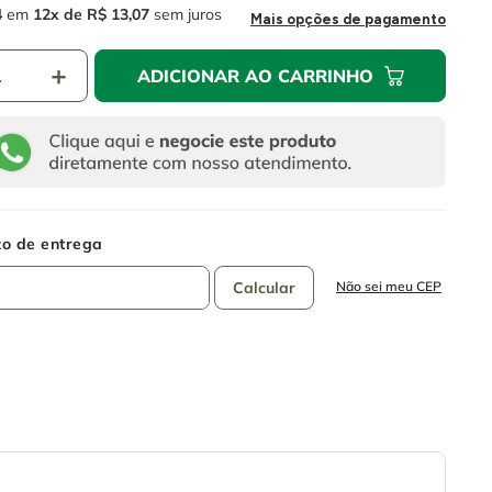
4
em
12
R$
13
,
07
sem juros
Mais opções de pagamento
＋
ADICIONAR AO CARRINHO
Não sei meu CEP